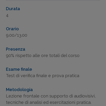
26/06/2026 - orario 9.00/13.00
Durata
Date e orari:
4
Presso partner - Viale Europa, 20, 10050
18/09/2026 - orario 9.00/13.00
Borgone Susa (TO) ( )
Orario
Presso partner - Viale Europa, 20, 10050
9.00/13.00
Borgone Susa (TO) ( )
Presenza
90% rispetto alle ore totali del corso
Esame finale
Test di verifica finale e prova pratica
Metodologia
Lezione frontale con supporto di audiovisivi,
tecniche di analisi ed esercitazioni pratica.