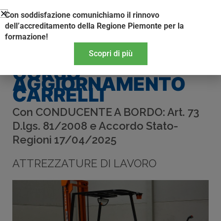
Vai
Con soddisfazione comunichiamo il rinnovo
al
dell’accreditamento della Regione Piemonte per la
contenuto
formazione!
Scopri di più
CORSO
AGGIORNAMENTO
CARRELLI
Con CONDUCENTE A BORDO: Art. 73
D.lgs. 81/2008 e Accordo Stato-
Regioni 17/04/2025
ATTREZZATURE DI LAVORO