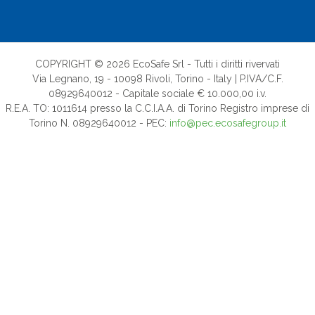
COPYRIGHT © 2026 EcoSafe Srl - Tutti i diritti rivervati
Via Legnano, 19 - 10098 Rivoli, Torino - Italy | P.IVA/C.F.
08929640012 - Capitale sociale € 10.000,00 i.v.
R.E.A. TO: 1011614 presso la C.C.I.A.A. di Torino Registro imprese di
Torino N. 08929640012 - PEC:
info@pec.ecosafegroup.it