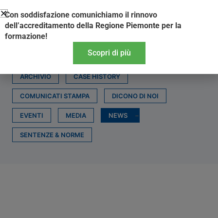
Vai
Con soddisfazione comunichiamo il rinnovo
al
dell’accreditamento della Regione Piemonte per la
contenuto
formazione!
Scopri di più
ARCHIVIO
CASE HISTORY
COMUNICATI STAMPA
DICONO DI NOI
EVENTI
MEDIA
NEWS
SENTENZE & NORME