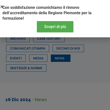
Vai
Con soddisfazione comunichiamo il rinnovo
al
dell’accreditamento della Regione Piemonte per la
contenuto
formazione!
Scopri di più
ARCHIVIO
CASE HISTORY
COMUNICATI STAMPA
DICONO DI NOI
EVENTI
MEDIA
NEWS
SENTENZE & NORME
16 Dic 2024
-
News