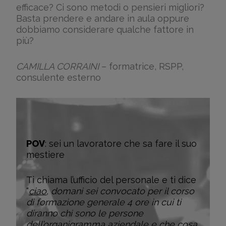
efficace? Ci sono metodi o pensieri migliori?
Basta prendere e andare in aula oppure
dobbiamo considerare qualche fattore in
più?
CAMILLA CORRAINI
– formatrice, RSPP,
consulente esterno
POV
: sei un lavoratore che sa fare il suo
mestiere
Ti chiama l’ufficio del personale e ti dice
“
ciao
, domani sei convocato per il corso
di formazione generale 4 ore in cui ti
diranno chi sono le persone
dell’organigramma aziendale e che cosa