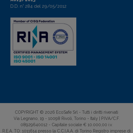
D.D. n° 284 del 29/05/2012
COPYRIGHT © 2026 EcoSafe Srl - Tutti i diritti rivervati
Via Legnano, 19 - 10098 Rivoli, Torino - Italy | P.IVA/C.F.
08929640012 - Capitale sociale € 10.000,00 i.v.
R.E.A. TO: 1011614 presso la C.C.I.A.A. di Torino Registro imprese di