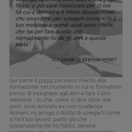
fanno, e poi sarai convocato per 12 ore
(di cui 4 domani e 8 intere dopodomani)
che serviranno per spiegarti come si fa il
tuo mestiere e quindi quali sono i rischi
che hai per fare quello che
normalmente fai da 35 anni a questa
parte”
.
Voi come la prendereste?
Qui parte il
primo
pensiero riferito alla
formazione: nel momento in cui io formatore
penso di insegnare agli altri a fare il loro
mestiere … Io che, come si dice dalle mie
parti, sono arrivata ieri con scadenza
domani, mi arrogo il diritto di spiegarti come
si fa il tuo lavoro, parto già che
sostanzialmente ho fallito, perché