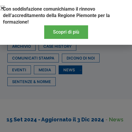
Vai
Con soddisfazione comunichiamo il rinnovo
al
dell’accreditamento della Regione Piemonte per la
contenuto
formazione!
Scopri di più
ARCHIVIO
CASE HISTORY
COMUNICATI STAMPA
DICONO DI NOI
EVENTI
MEDIA
NEWS
SENTENZE & NORME
15 Set 2024
- Aggiornato il
3 Dic 2024
-
News