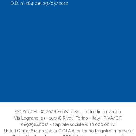
D.D. n° 284 del 29/05/2012
COPYRIGHT © 2026 EcoSafe Srl - Tutti i diritti rivervati
Via Legnano, 19 - 10098 Rivoli, Torino - Italy | P.IVA/C.F.
08929640012 - Capitale sociale € 10.000,00 i.v.
R.E.A. TO: 1011614 presso la C.C.I.A.A. di Torino Registro imprese di