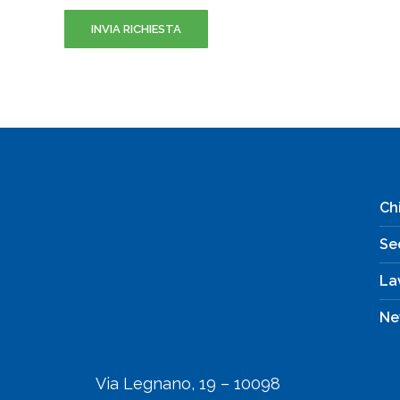
Ch
Se
La
Via Legnano, 19 – 10098
Ne
Rivoli (TO)
+39 011 9541201
info@ecosafe.it