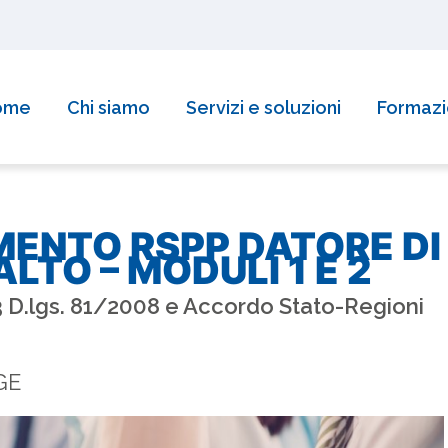
ome
Chi siamo
Servizi e soluzioni
Formaz
ENTO RSPP DATORE DI
LTO – MODULI 1 E 2
D.lgs. 81/2008 e Accordo Stato-Regioni
GE