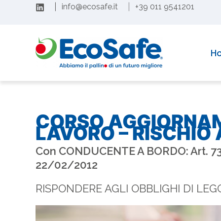
Vai
|
info@ecosafe.it
|
+39 011 9541201
al
contenuto
H
CORSO AGGIORNAM
LAVORO – RISCHIO A
Con CONDUCENTE A BORDO: Art. 73 
22/02/2012
RISPONDERE AGLI OBBLIGHI DI LEG