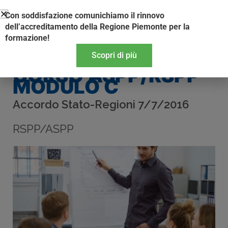
Vai
Con soddisfazione comunichiamo il rinnovo
al
dell’accreditamento della Regione Piemonte per la
contenuto
formazione!
Scopri di più
CORSO ASPP/RSPP
MODULO C
Accordo Stato-Regioni 7/7/2016
RSPP/ASPP