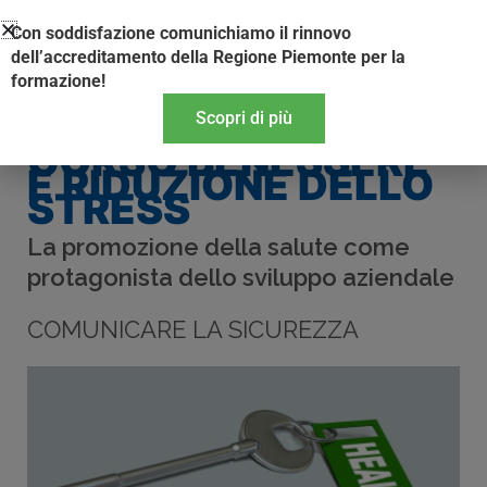
Vai
Con soddisfazione comunichiamo il rinnovo
al
dell’accreditamento della Regione Piemonte per la
contenuto
formazione!
Scopri di più
CORSO BENESSERE
E RIDUZIONE DELLO
STRESS
La promozione della salute come
protagonista dello sviluppo aziendale
COMUNICARE LA SICUREZZA