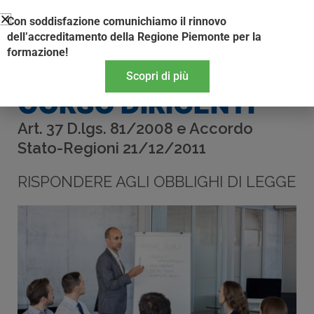
Vai
Con soddisfazione comunichiamo il rinnovo
al
dell’accreditamento della Regione Piemonte per la
contenuto
formazione!
Scopri di più
CORSO DIRIGENTI
Art. 37 D.lgs. 81/2008 e Accordo
Stato-Regioni 21/12/2011
RISPONDERE AGLI OBBLIGHI DI LEGGE