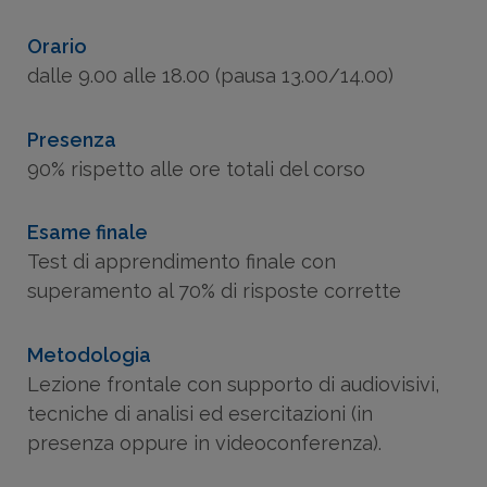
23/06/2025- dalle 9.00 alle 18.00 (pausa
13.00/14.00)
Orario
dalle 9.00 alle 18.00 (pausa 13.00/14.00)
Date e orari:
Presenza
24/06/2025- dalle 9.00 alle 18.00 (pausa
90% rispetto alle ore totali del corso
13.00/14.00)
Esame finale
Ecosafe - Via Legnano, 19 - Rivoli (TO) (
Test di apprendimento finale con
Mappa
)
superamento al 70% di risposte corrette
Metodologia
Lezione frontale con supporto di audiovisivi,
tecniche di analisi ed esercitazioni (in
presenza oppure in videoconferenza).