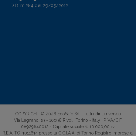
D.D. n° 284 del 29/05/2012
COPYRIGHT © 2026 EcoSafe Srl - Tutti i diritti rivervati
Via Legnano, 19 - 10098 Rivoli, Torino - Italy | P.IVA/C.F.
08929640012 - Capitale sociale € 10.000,00 i.v.
R.E.A. TO: 1011614 presso la C.C.I.A.A. di Torino Registro imprese di