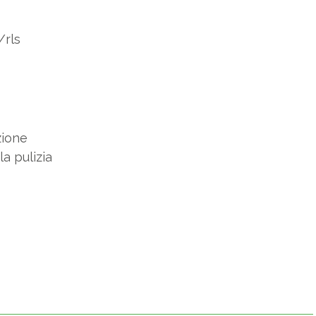
/rls
zione
a pulizia