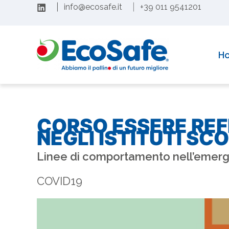
Vai
|
info@ecosafe.it
|
+39 011 9541201
al
Con soddisfazione comunichiamo il rinnovo dell’acc
contenuto
H
CORSO ESSERE REF
NEGLI ISTITUTI SC
Linee di comportamento nell’emerg
COVID19