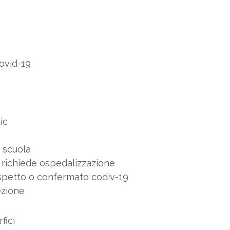
ovid-19
ic
 scuola
e richiede ospedalizzazione
spetto o confermato codiv-19
ezione
fici