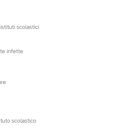
stituti scolastici
e infette
ure
ituto scolastico