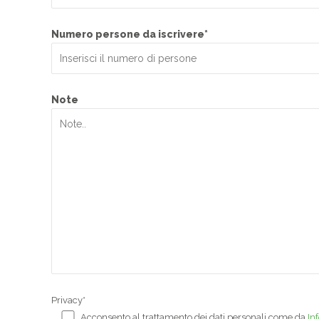
Numero persone da iscrivere*
Note
Privacy*
Acconsento al trattamento dei dati personali come da
In