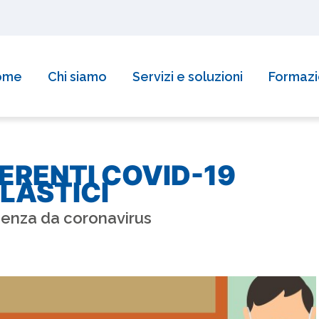
reditamento della Regione Piemonte per la formazione!
Sco
ome
Chi siamo
Servizi e soluzioni
Formaz
ERENTI COVID-19
OLASTICI
enza da coronavirus