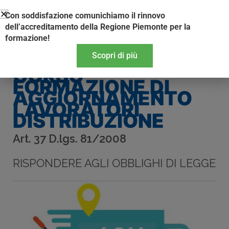
Vai
Con soddisfazione comunichiamo il rinnovo
al
dell’accreditamento della Regione Piemonte per la
contenuto
formazione!
Scopri di più
CORSO
FORMAZIONE DI
AGGIORNAMENTO
LAVORATORI
DISTRIBUZIONE
Art. 37 D.lgs. 81/2008
RISPONDERE AGLI OBBLIGHI DI LEGGE