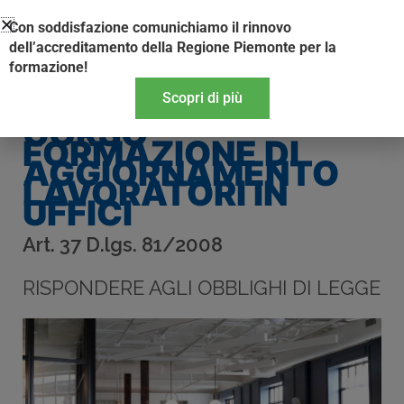
Vai
Con soddisfazione comunichiamo il rinnovo
al
dell’accreditamento della Regione Piemonte per la
contenuto
formazione!
Scopri di più
CORSO
FORMAZIONE DI
AGGIORNAMENTO
LAVORATORI IN
UFFICI
Art. 37 D.lgs. 81/2008
RISPONDERE AGLI OBBLIGHI DI LEGGE