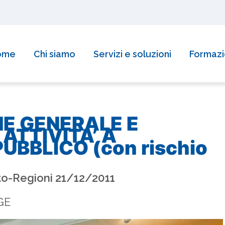
reditamento della Regione Piemonte per la formazione!
Sco
ome
Chi siamo
Servizi e soluzioni
Formaz
E GENERALE E
 ATTIVITA’ A
UBBLICO (con rischio
ato-Regioni 21/12/2011
GE