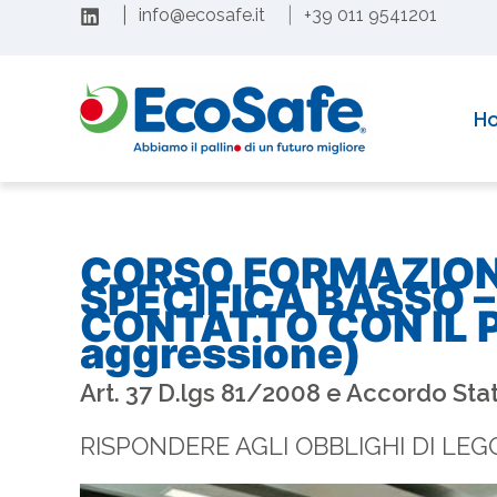
Vai
|
info@ecosafe.it
|
+39 011 9541201
al
Con soddisfazione comunichiamo il rinnovo dell’acc
contenuto
H
CORSO FORMAZION
SPECIFICA BASSO –
CONTATTO CON IL P
aggressione)
Art. 37 D.lgs 81/2008 e Accordo St
RISPONDERE AGLI OBBLIGHI DI LEG