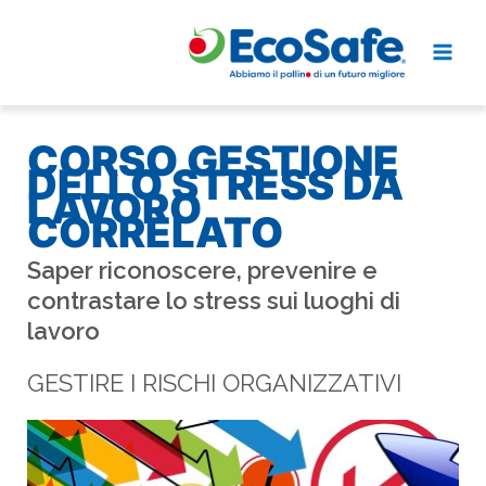
Vai
al
contenuto
CORSO GESTIONE
DELLO STRESS DA
LAVORO
CORRELATO
Saper riconoscere, prevenire e
contrastare lo stress sui luoghi di
lavoro
GESTIRE I RISCHI ORGANIZZATIVI