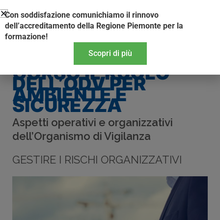
Vai
Con soddisfazione comunichiamo il rinnovo
al
dell’accreditamento della Regione Piemonte per la
contenuto
formazione!
Scopri di più
CORSO IL RUOLO
DELL’ODV PER
AMBIENTE E
SICUREZZA
Aspetti operativi e organizzativi
dell’Organismo di Vigilanza
GESTIRE I RISCHI ORGANIZZATIVI