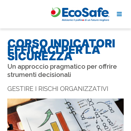
Vai
al
contenuto
CORSO INDICATORI
EFFICACI PER LA
SICUREZZA
Un approccio pragmatico per offrire
strumenti decisionali
GESTIRE I RISCHI ORGANIZZATIVI