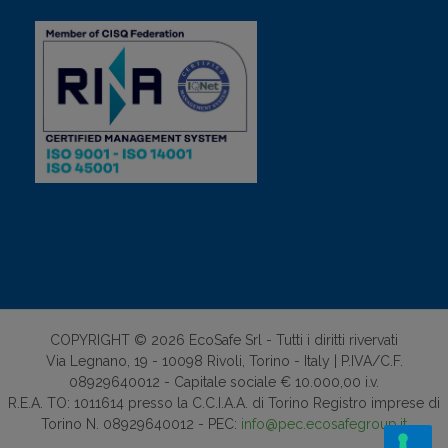
COPYRIGHT © 2026 EcoSafe Srl - Tutti i diritti rivervati
Via Legnano, 19 - 10098 Rivoli, Torino - Italy | P.IVA/C.F.
08929640012 - Capitale sociale € 10.000,00 i.v.
R.E.A. TO: 1011614 presso la C.C.I.A.A. di Torino Registro imprese di
Torino N. 08929640012 - PEC:
info@pec.ecosafegroup.it