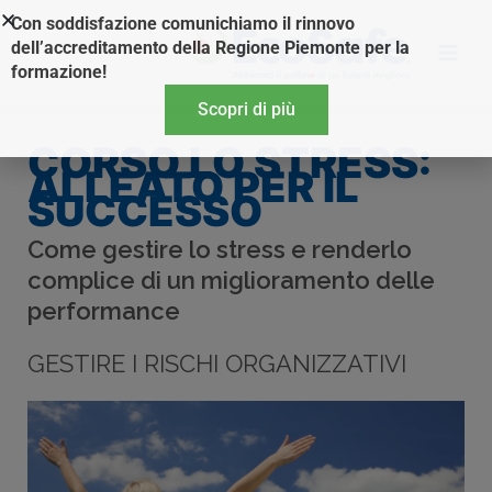
Vai
Con soddisfazione comunichiamo il rinnovo
al
dell’accreditamento della Regione Piemonte per la
contenuto
formazione!
Scopri di più
CORSO LO STRESS:
ALLEATO PER IL
SUCCESSO
Come gestire lo stress e renderlo
complice di un miglioramento delle
performance
GESTIRE I RISCHI ORGANIZZATIVI