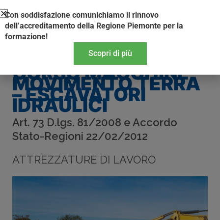
Vai
Con soddisfazione comunichiamo il rinnovo
al
dell’accreditamento della Regione Piemonte per la
contenuto
formazione!
Scopri di più
CORSO MACCHINE
MOVIMENTO TERRA
– ESCAVATORI
IDRAULICI
Art. 73 D.lgs. 81/2008 e Accordo
Stato-Regioni 22/02/2012
ATTREZZATURE DI LAVORO