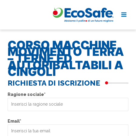
Vai
al
contenuto
CORSO MACCHINE
MOVIMENTO TERRA
– TERNE ED
AUTORIBALTABILI A
CINGOLI
RICHIESTA DI ISCRIZIONE
Ragione sociale*
Email*