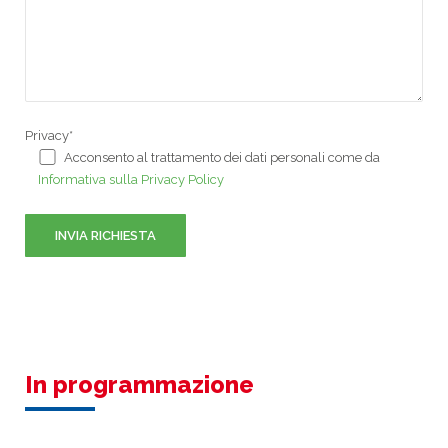
Informativa sulla Privacy Policy
In programmazione
Il corso al momento non ha date
programmate. Ti invitiamo a richiedere
l'iscrizione in modo da comunicarti al più
presto le date disponibili.
Scrivi a
formazione@ecosafe.it
per maggiori
informazioni