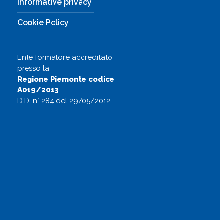
A019/2013
D.D. n° 284 del 29/05/2012
COPYRIGHT © 2026 EcoSafe Srl - Tutti i diritti rivervati
Via Legnano, 19 - 10098 Rivoli, Torino - Italy | P.IVA/C.F.
08929640012 - Capitale sociale € 10.000,00 i.v.