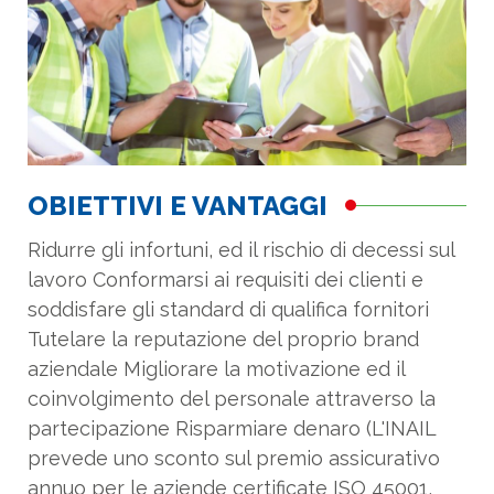
OBIETTIVI E VANTAGGI
Ridurre gli infortuni, ed il rischio di decessi sul
lavoro Conformarsi ai requisiti dei clienti e
soddisfare gli standard di qualifica fornitori
Tutelare la reputazione del proprio brand
aziendale Migliorare la motivazione ed il
coinvolgimento del personale attraverso la
partecipazione Risparmiare denaro (L'INAIL
prevede uno sconto sul premio assicurativo
annuo per le aziende certificate ISO 45001,
tramite compilazione modello OT24)
Risparmio di tempo per chi è già certificato
OHSAS 18001 La nuova ISO, facendo
riferimento alla struttura di alto livello (High
Structure Level delle ISO) è perfettamente
integrabile con la ISO 9001 e la ISO 14001 e