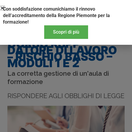
Vai
Con soddisfazione comunichiamo il rinnovo
al
dell’accreditamento della Regione Piemonte per la
contenuto
formazione!
Scopri di più
CORSO RSPP
DATORE DI LAVORO
– RISCHIO BASSO –
MODULI 1 E 2
La corretta gestione di un'aula di
formazione
RISPONDERE AGLI OBBLIGHI DI LEGGE