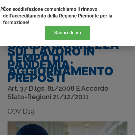
Vai
Con soddisfazione comunichiamo il rinnovo
al
dell’accreditamento della Regione Piemonte per la
contenuto
formazione!
Scopri di più
CORSO SICUREZZA
SUL LAVORO IN
TEMPO DI
PANDEMIA:
AGGIORNAMENTO
PREPOSTI
Art. 37 D.lgs. 81/2008 E Accordo
Stato-Regioni 21/12/2011
COVID19