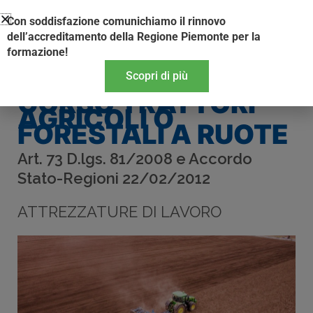
Vai
Con soddisfazione comunichiamo il rinnovo
al
dell’accreditamento della Regione Piemonte per la
contenuto
formazione!
Scopri di più
CORSO TRATTORI
AGRICOLI O
FORESTALI A RUOTE
Art. 73 D.lgs. 81/2008 e Accordo
Stato-Regioni 22/02/2012
ATTREZZATURE DI LAVORO