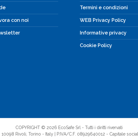
de
Termini e condizioni
vora con noi
WEB Privacy Policy
wsletter
Informative privacy
Cookie Policy
COPYRIGHT © 2026 EcoSafe Srl - Tutti i diritti rivervati
 10098 Rivoli, Torino - Italy | P.IVA/C.F. 08929640012 - Capitale social