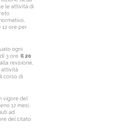
 le attività di
reto
 normativo,
e 12 ore per
tuato ogni
di 3 ore.
Il 20
alla revisione,
attività
l corso di
n vigore del
meno 12 mesi,
uti ad
ore del citato