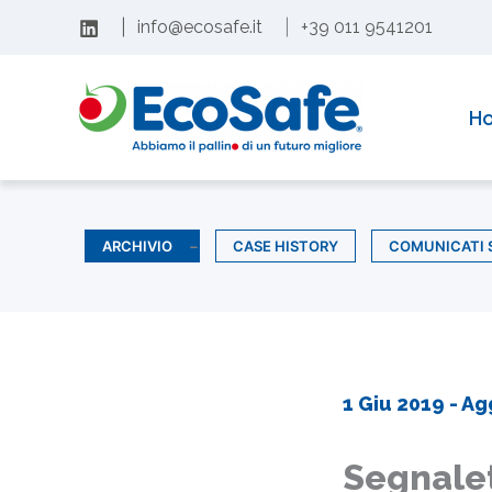
Vai
|
info@ecosafe.it
|
+39 011 9541201
al
contenuto
H
ARCHIVIO
CASE HISTORY
COMUNICATI 
1 Giu 2019
- Ag
Segnalet