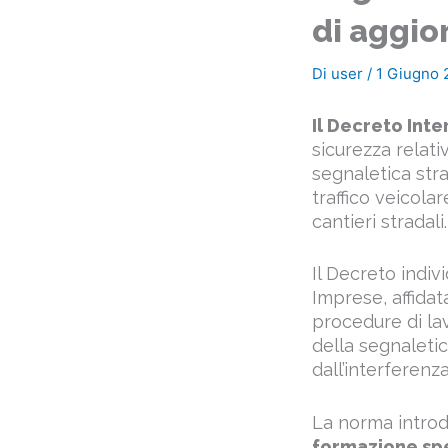
di aggio
Di
user
/
1 Giugno 
Il Decreto Inte
sicurezza relati
segnaletica stra
traffico veicola
cantieri stradal
Il Decreto indiv
Imprese, affida
procedure di lav
della segnaletic
dall’interferenza
La norma introd
formazione spec