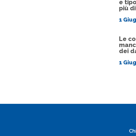
e tip
più di
1 Giu
Le c
manc
dei d
1 Giu
Ch