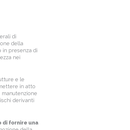
erali di
ione della
o in presenza di
rezza nei
utture e le
mettere in atto
e e manutenzione
ischi derivanti
o di fornire una
rimozione della