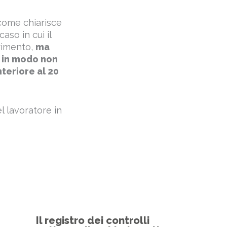
 come chiarisce
aso in cui il
erimento,
ma
à, in modo non
teriore al 20
el lavoratore in
Il registro dei controlli