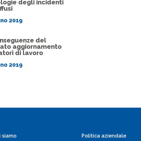
ologie degli incidenti
ffusi
gno 2019
onseguenze del
ato aggiornamento
atori di lavoro
gno 2019
i siamo
Politica aziendale