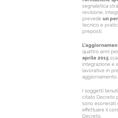
segnaletica stra
revisione, integ
prevede
un pe
tecnico e pratic
preposti.
L’aggiornamen
quattro anni pe
aprile 2015
scad
integrazione e a
lavorative in pre
aggiornamento.
I soggetti tenut
citato Decreto 
sono esonerati 
effettuare il co
Decreto.