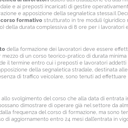
dale e ai preposti incaricati di gestire operativamente
razione e apposizione della segnaletica stessa.Il Dec
rcorso formativo
strutturato in tre moduli (giuridico
o) della durata complessiva di 8 ore per i lavoratori 
to
della formazione dei lavoratori deve essere effet
r mezzo di un corso teorico-pratico di durata minima 
e il termine entro cui i preposti e lavoratori addetti 
pposizione della segnaletica stradale, destinata alle 
senza di traffico veicolare, sono tenuti ad effettuare i
i allo svolgimento del corso che alla data di entrata i
possano dimostrare di operare già nel settore da al
dalla frequenza del corso di formazione, ma sono ten
rso di aggiornamento entro 24 mesi dall’entrata in vig