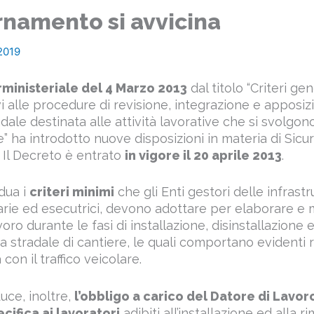
rnamento si avvicina
2019
rministeriale del 4 Marzo 2013
dal titolo “Criteri gen
vi alle procedure di revisione, integrazione e apposiz
dale destinata alle attività lavorative che si svolgon
re” ha introdotto nuove disposizioni in materia di Sicu
i. Il Decreto è entrato
in vigore il 20 aprile 2013
.
idua i
criteri minimi
che gli Enti gestori delle infrastr
tarie ed esecutrici, devono adottare per elaborare e 
oro durante le fasi di installazione, disinstallazion
a stradale di cantiere, le quali comportano evidenti r
 con il traffico veicolare.
uce, inoltre,
l’obbligo a carico del Datore di Lavor
ifica ai lavoratori
adibiti all’installazione ed alla 