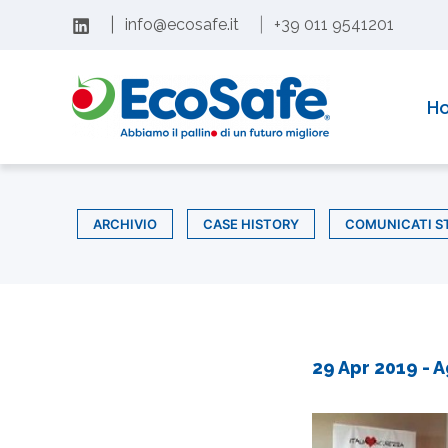
Vai
|
info@ecosafe.it
|
+39 011 9541201
al
contenuto
H
ARCHIVIO
CASE HISTORY
COMUNICATI S
29 Apr 2019
- A