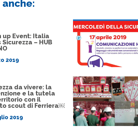
 anche:
up Event: Italia
 Sicurezza – HUB
NO
zo 2019
ezza da vivere: la
nzione e la tutela
rritorio con il
to scout di Ferriera￼
glio 2019