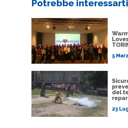
Potrebbe interessarti
Warm 
Loves
TORI
5 Mar
Sicur
preve
del te
repar
23 Lu