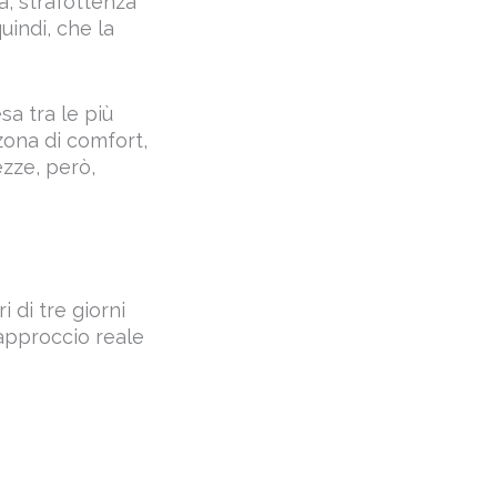
tà, strafottenza
quindi, che la
sa tra le più
 zona di comfort,
ezze, però,
 di tre giorni
 approccio reale