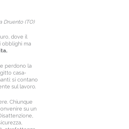
a Druento (TO)
ro, dove il
i obblighi ma
ta.
ne perdono la
agitto casa-
anti: si contano
nte sul lavoro.
dere. Chiunque
convenire su un
Disattenzione,
sicurezza,