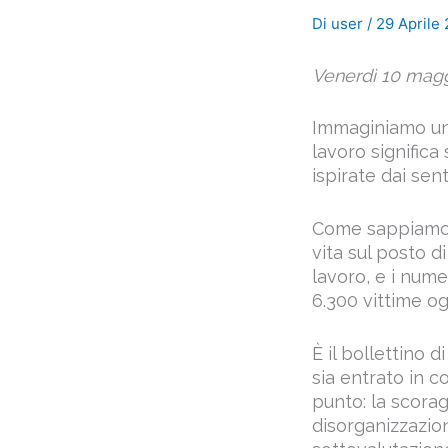
Di
user
/
29 Aprile
Venerdì 10 magg
Immaginiamo un 
lavoro significa
ispirate dai se
Come sappiamo l
vita sul posto d
lavoro, e i nume
6.300 vittime o
È il bollettino
sia entrato in 
punto: la scorag
disorganizzazion