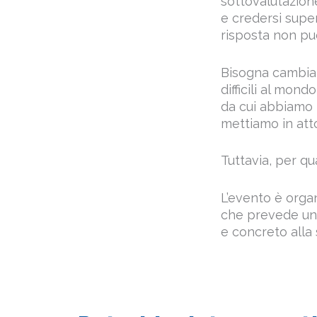
sottovalutazione
e credersi superi
risposta non può
Bisogna cambiare
difficili al mond
da cui abbiamo p
mettiamo in att
Tuttavia, per qu
L’evento è organ
che prevede una
e concreto alla 