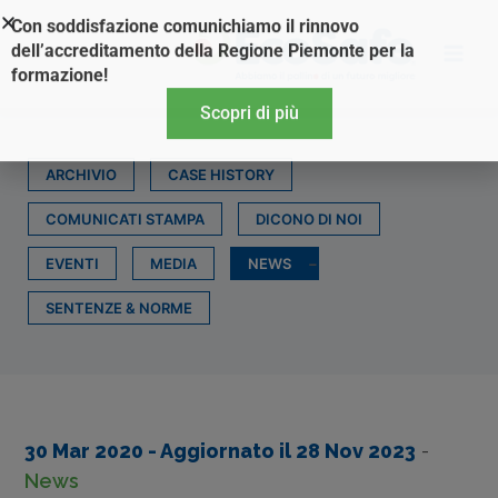
Vai
Con soddisfazione comunichiamo il rinnovo
al
dell’accreditamento della Regione Piemonte per la
contenuto
formazione!
Scopri di più
ARCHIVIO
CASE HISTORY
COMUNICATI STAMPA
DICONO DI NOI
EVENTI
MEDIA
NEWS
SENTENZE & NORME
30 Mar 2020
- Aggiornato il
28 Nov 2023
-
News