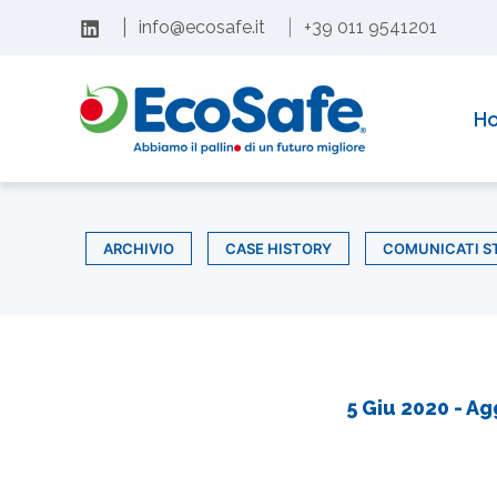
Vai
|
info@ecosafe.it
|
+39 011 9541201
al
contenuto
H
ARCHIVIO
CASE HISTORY
COMUNICATI S
5 Giu 2020
- Ag