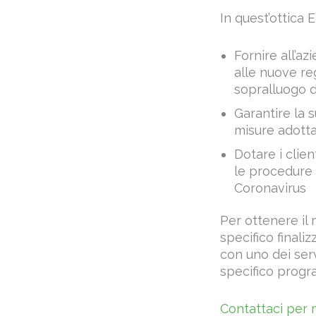
In quest’ottica 
Fornire all’a
alle nuove re
sopralluogo di
Garantire la 
misure adotta
Dotare i clie
le procedure 
Coronavirus
Per ottenere il 
specifico finali
con uno dei serv
specifico progr
Contattaci per 