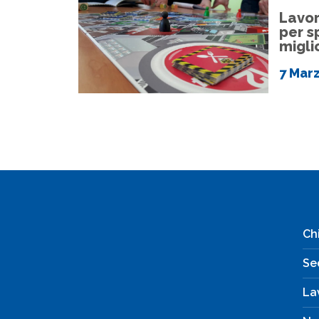
Lavor
per s
migli
7 Mar
Ch
Se
La
Via Legnano, 19 – 10098