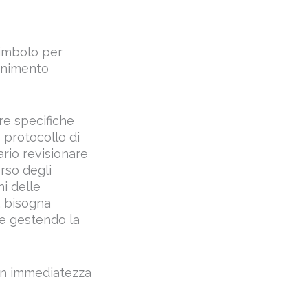
 simbolo per
tenimento
re specifiche
o protocollo di
rio revisionare
orso degli
i delle
, bisogna
 e gestendo la
con immediatezza