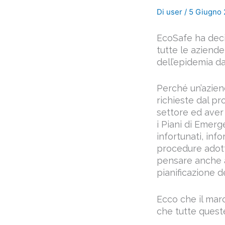
Di
user
/
5 Giugno
EcoSafe ha deciso
tutte le aziend
dell’epidemia da
Perché un’azien
richieste dal pr
settore ed aver
i Piani di Emerg
infortunati, inf
procedure adotta
pensare anche ai
pianificazione d
Ecco che il marc
che tutte queste