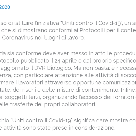
 2020
 di istituire l’iniziativa “Uniti contro il Covid-19”, un
e che si dimostrano conformi ai Protocolli per il con
 Coronavirus nei luoghi di lavoro.
da sia conforme deve aver messo in atto le procedu
otocollo pubblicato il 24 aprile o dal proprio specific
 aggiornato il DVR Biologico. Ma non basta: è necessa
enza, con particolare attenzione alle attività di socc
ormare i lavoratori attraverso opportune comunicazion
te, dei rischi e delle misure di contenimento. Infine
 soggetti terzi, organizzando l’accesso dei fornitori
elle trasferte dei propri collaboratori.
hio “Uniti contro il Covid-19” significa dare mostra 
 attività sono state prese in considerazione.