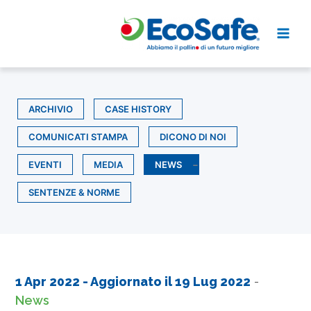
Vai
al
contenuto
ARCHIVIO
CASE HISTORY
COMUNICATI STAMPA
DICONO DI NOI
EVENTI
MEDIA
NEWS
SENTENZE & NORME
1 Apr 2022
- Aggiornato il
19 Lug 2022
-
News