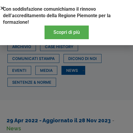
Vai
Con soddisfazione comunichiamo il rinnovo
al
dell’accreditamento della Regione Piemonte per la
contenuto
formazione!
Scopri di più
ARCHIVIO
CASE HISTORY
COMUNICATI STAMPA
DICONO DI NOI
EVENTI
MEDIA
NEWS
SENTENZE & NORME
29 Apr 2022
- Aggiornato il
28 Nov 2023
-
News