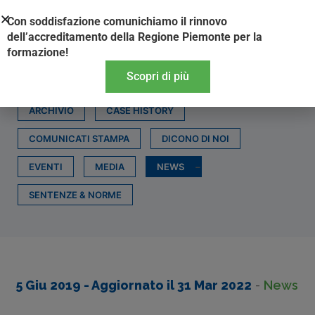
Vai
Con soddisfazione comunichiamo il rinnovo
al
dell’accreditamento della Regione Piemonte per la
contenuto
formazione!
Scopri di più
ARCHIVIO
CASE HISTORY
COMUNICATI STAMPA
DICONO DI NOI
EVENTI
MEDIA
NEWS
SENTENZE & NORME
5 Giu 2019
- Aggiornato il
31 Mar 2022
-
News