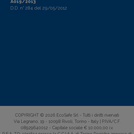
A019/2013
D.D. n° 284 del 29/05/2012
COPYRIGHT © 2026 EcoSafe Srl - Tutti i diritti rivervati
Via Legnano, 19 - 10098 Rivoli, Torino - Italy | P.IVA/C.F.
08929640012 - Capitale sociale € 10.000,00 i.v.
R.E.A. TO: 1011614 presso la C.C.I.A.A. di Torino Registro imprese di