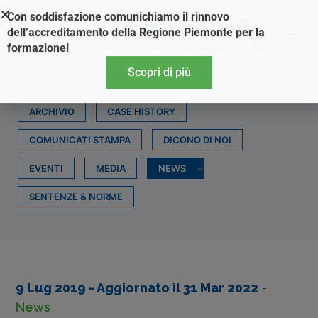
Vai
Con soddisfazione comunichiamo il rinnovo
al
dell’accreditamento della Regione Piemonte per la
contenuto
formazione!
Scopri di più
ARCHIVIO
CASE HISTORY
COMUNICATI STAMPA
DICONO DI NOI
EVENTI
MEDIA
NEWS
SENTENZE & NORME
9 Lug 2019
- Aggiornato il
31 Mar 2022
-
News