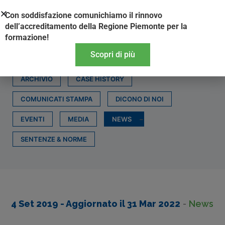
Vai
Con soddisfazione comunichiamo il rinnovo
al
dell’accreditamento della Regione Piemonte per la
contenuto
formazione!
Scopri di più
ARCHIVIO
CASE HISTORY
COMUNICATI STAMPA
DICONO DI NOI
EVENTI
MEDIA
NEWS
SENTENZE & NORME
4 Set 2019
- Aggiornato il
31 Mar 2022
-
News