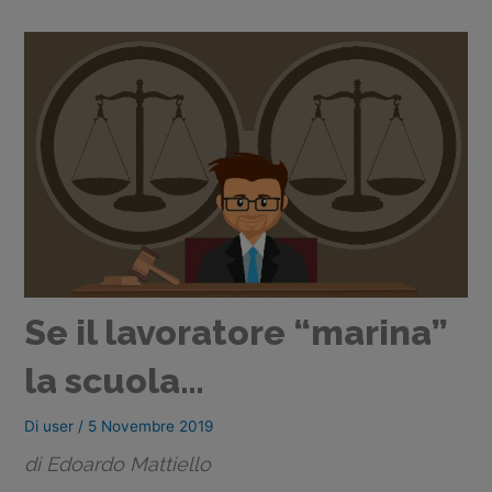
Se il lavoratore “marina”
la scuola…
Di
user
/
5 Novembre 2019
di Edoardo Mattiello