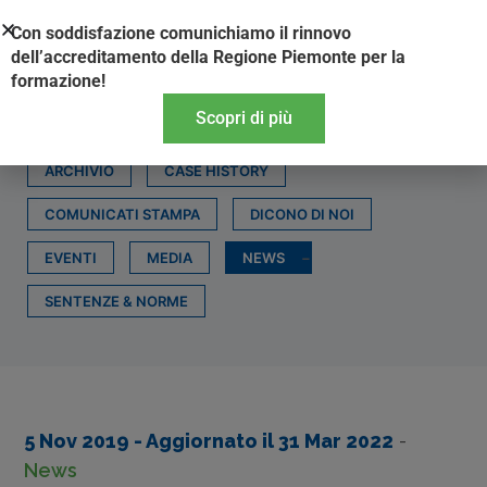
Vai
Con soddisfazione comunichiamo il rinnovo
al
dell’accreditamento della Regione Piemonte per la
contenuto
formazione!
Scopri di più
ARCHIVIO
CASE HISTORY
COMUNICATI STAMPA
DICONO DI NOI
EVENTI
MEDIA
NEWS
SENTENZE & NORME
5 Nov 2019
- Aggiornato il
31 Mar 2022
-
News