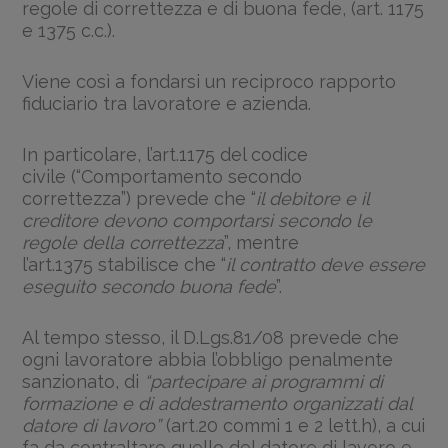
regole di correttezza e di buona fede, (art. 1175
e 1375 c.c.).
Viene così a fondarsi un reciproco rapporto
fiduciario tra lavoratore e azienda.
In particolare, l’art.1175 del codice
civile (“Comportamento secondo
correttezza”) prevede che “
il debitore e il
creditore devono comportarsi secondo le
regole della correttezza
”, mentre
l’art.1375 stabilisce che “
il contratto deve essere
eseguito secondo buona fede
”.
Al tempo stesso, il D.Lgs.81/08 prevede che
ogni lavoratore abbia l’obbligo penalmente
sanzionato, di
“partecipare ai programmi di
formazione e di addestramento organizzati dal
datore di lavoro”
(art
.
20 commi 1 e 2 lett.h), a cui
fa da contraltare quello del datore di lavoro e