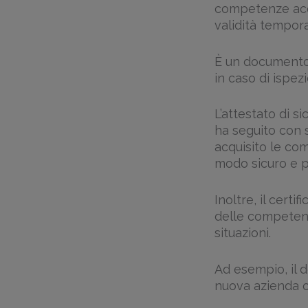
competenze acqu
validità tempor
È un documento 
in caso di ispez
L’attestato di s
ha seguito con
acquisito le com
modo sicuro e pr
Inoltre, il certi
delle competenz
situazioni.
Ad esempio, il 
nuova azienda o