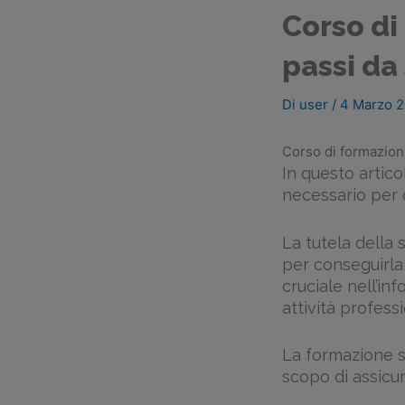
Corso di
passi da
Di
user
/
4 Marzo 
Corso di formazione
In questo artic
necessario per o
La tutela della 
per conseguirla,
cruciale nell’in
attività professi
La formazione su
scopo di assicu