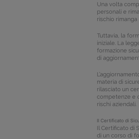
Una volta complet
personali e rim
rischio rimanga 
Tuttavia, la for
iniziale. La leg
formazione sicu
di aggiornament
L’aggiornament
materia di sicur
rilasciato un ce
competenze e c
rischi aziendali.
Il Certificato di Si
Il Certificato d
di un corso di f