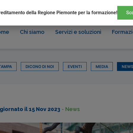
reditamento della Regione Piemonte per la formazione!
Sco
ome
Chi siamo
Servizi e soluzioni
Formaz
TAMPA
DICONO DI NOI
EVENTI
MEDIA
NEW
giornato il
15 Nov 2023
-
News