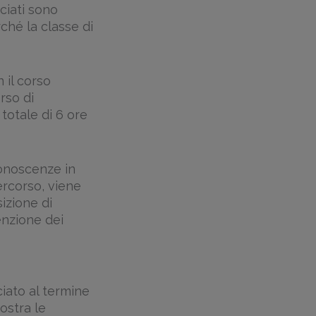
sciati sono
ché la classe di
 il corso
rso di
totale di 6 ore
onoscenze in
ercorso, viene
sizione di
nzione dei
ciato al termine
ostra le