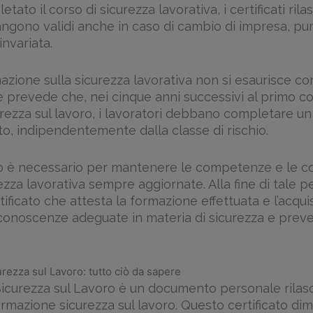
ato il corso di sicurezza lavorativa, i certificati rila
angono validi anche in caso di cambio di impresa, pur
invariata.
mazione sulla sicurezza lavorativa non si esaurisce con
ge prevede che, nei cinque anni successivi al primo co
rezza sul lavoro, i lavoratori debbano completare un 
o, indipendentemente dalla classe di rischio.
o è necessario per mantenere le competenze e le c
ezza lavorativa sempre aggiornate. Alla fine di tale p
rtificato che attesta la formazione effettuata e l’acqui
onoscenze adeguate in materia di sicurezza e preve
curezza sul Lavoro: tutto ciò da sapere
i Sicurezza sul Lavoro è un documento personale rilas
ormazione sicurezza sul lavoro. Questo certificato dim