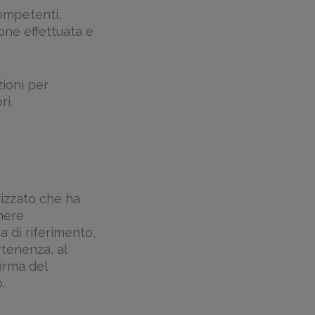
competenti,
ione effettuata e
ioni per
ri.
rizzato che ha
nere
a di riferimento,
rtenenza, al
firma del
.