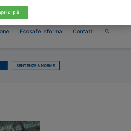
Lavora con noi
NEWSLETTER
pri di più
Cerca
ione
Ecosafe Informa
Contatti
S
SENTENZE & NORME