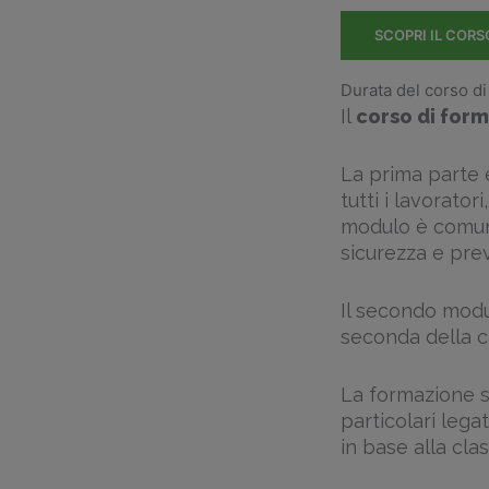
SCOPRI IL CORS
Durata del corso di
Il
corso di form
La prima parte è
tutti i lavorator
modulo è comune
sicurezza e prev
Il secondo modul
seconda della cat
La formazione sp
particolari lega
in base alla clas