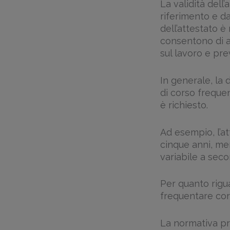
La validità dell
riferimento e da
dell’attestato è
consentono di a
sul lavoro e pre
In generale, la d
di corso frequen
è richiesto.
Ad esempio, l’at
cinque anni, men
variabile a secon
Per quanto rigua
frequentare cor
La normativa pr