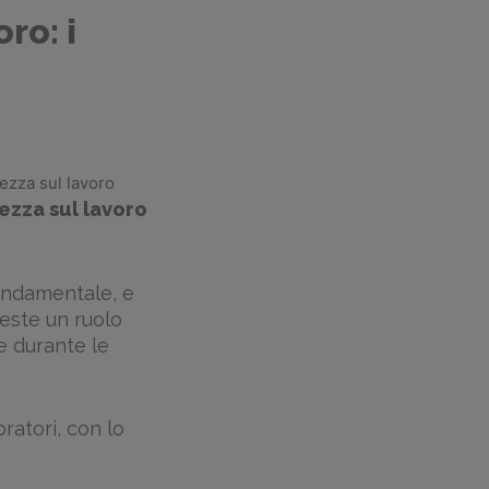
ro: i
rezza sul lavoro
ezza sul lavoro
fondamentale, e
veste un ruolo
ve durante le
oratori, con lo