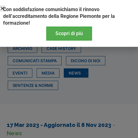
Vai
Con soddisfazione comunichiamo il rinnovo
al
dell’accreditamento della Regione Piemonte per la
contenuto
formazione!
Scopri di più
ARCHIVIO
CASE HISTORY
COMUNICATI STAMPA
DICONO DI NOI
EVENTI
MEDIA
NEWS
SENTENZE & NORME
17 Mar 2023
- Aggiornato il
8 Nov 2023
-
News