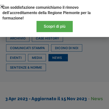
Vai
Con soddisfazione comunichiamo il rinnovo
al
dell’accreditamento della Regione Piemonte per la
contenuto
formazione!
Scopri di più
ARCHIVIO
CASE HISTORY
COMUNICATI STAMPA
DICONO DI NOI
EVENTI
MEDIA
NEWS
SENTENZE & NORME
3 Apr 2023
- Aggiornato il
15 Nov 2023
-
News