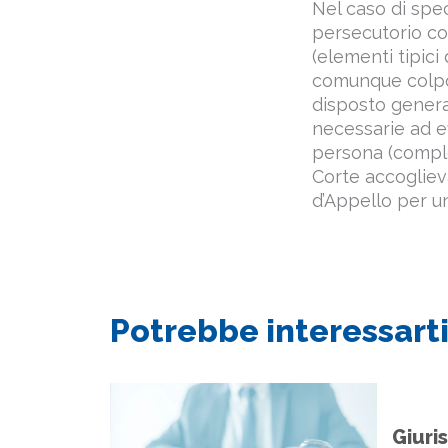
Nel caso di spe
persecutorio co
(elementi tipici
comunque colposa
disposto genera
necessarie ad ev
persona (comple
Corte accoglieva
d’Appello per un
Potrebbe interessarti
Giuri