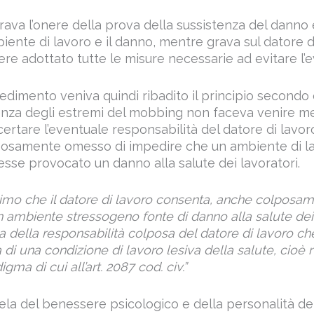
rava l’onere della prova della sussistenza del danno
biente di lavoro e il danno, mentre grava sul datore d
ere adottato tutte le misure necessarie ad evitare l’
dimento veniva quindi ribadito il principio secondo c
enza degli estremi del mobbing non faceva venire m
certare l’eventuale responsabilità del datore di lavo
posamente omesso di impedire che un ambiente di l
sse provocato un danno alla salute dei lavoratori.
ttimo che il datore di lavoro consenta, anche colposame
 ambiente stressogeno fonte di danno alla salute dei l
ga della responsabilità colposa del datore di lavoro c
za di una condizione di lavoro lesiva della salute, cioè
gma di cui all’art. 2087 cod. civ.”
utela del benessere psicologico e della personalità d