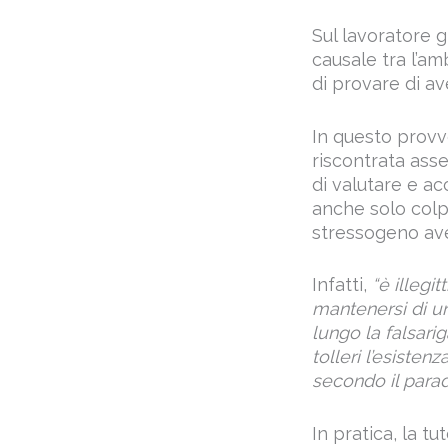
Sul lavoratore g
causale tra l’am
di provare di av
In questo provve
riscontrata ass
di valutare e ac
anche solo col
stressogeno ave
Infatti,
“è illegi
mantenersi di un
lungo la falsari
tolleri l’esisten
secondo il paradi
In pratica, la t