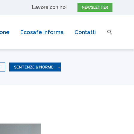
Lavora con noi
NEWSLETTER
pri di più
Cerca
ione
Ecosafe Informa
Contatti
S
SENTENZE & NORME