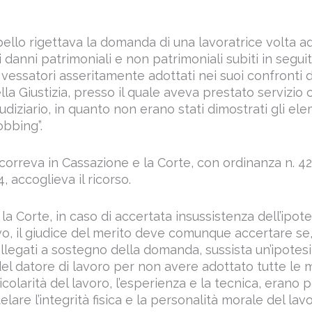
ello rigettava la domanda di una lavoratrice volta ad
 danni patrimoniali e non patrimoniali subiti in segui
essatori asseritamente adottati nei suoi confronti 
lla Giustizia, presso il quale aveva prestato servizio c
iudiziario, in quanto non erano stati dimostrati gli el
obbing”.
icorreva in Cassazione e la Corte, con ordinanza n. 42
, accoglieva il ricorso.
 la Corte, in caso di accertata insussistenza dell’ipot
vo, il giudice del merito deve comunque accertare se,
llegati a sostegno della domanda, sussista un’ipotesi
el datore di lavoro per non avere adottato tutte le 
colarità del lavoro, l’esperienza e la tecnica, erano po
elare l’integrità fisica e la personalità morale del lav