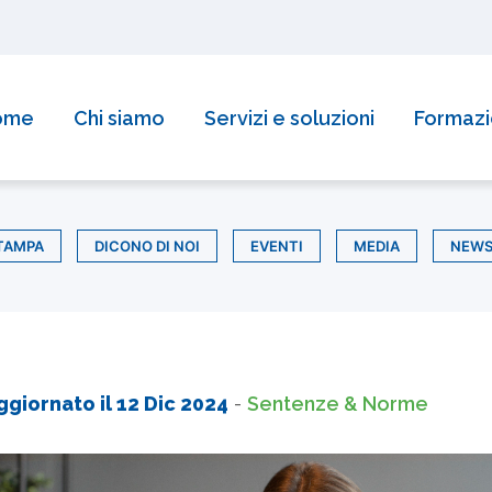
reditamento della Regione Piemonte per la formazione!
Sco
ome
Chi siamo
Servizi e soluzioni
Formaz
TAMPA
DICONO DI NOI
EVENTI
MEDIA
NEW
ggiornato il
12 Dic 2024
-
Sentenze & Norme