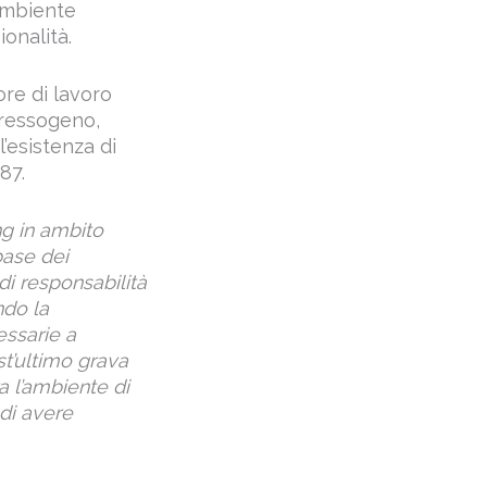
 ambiente
ionalità.
ore di lavoro
tressogeno,
l’esistenza di
87.
ng in ambito
base dei
di responsabilità
ndo la
essarie a
st’ultimo grava
a l’ambiente di
 di avere