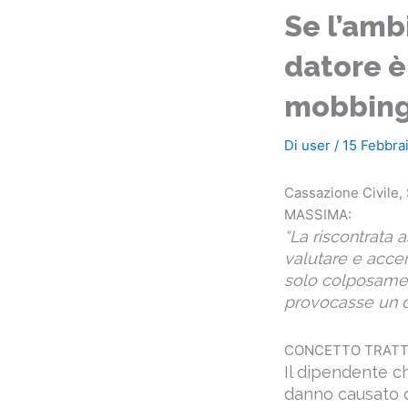
Se l’amb
datore è
mobbing
Di
user
/
15 Febbra
Cassazione Civile, 
MASSIMA:
“La riscontrata 
valutare e accer
solo colposamen
provocasse un da
CONCETTO TRATT
Il dipendente ch
danno causato d