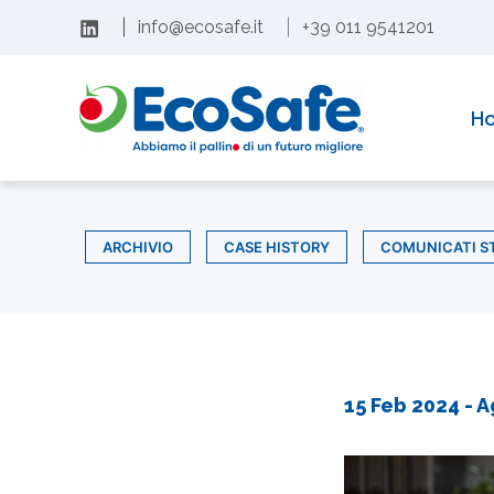
Vai
|
info@ecosafe.it
|
+39 011 9541201
al
Con soddisfazione comunichiamo il rinnovo dell’acc
contenuto
H
ARCHIVIO
CASE HISTORY
COMUNICATI S
15 Feb 2024
- A