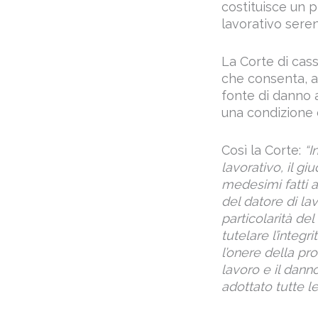
costituisce un p
lavorativo seren
La Corte di cass
che consenta, a
fonte di danno a
una condizione d
Così la Corte:
“I
lavorativo, il g
medesimi fatti a
del datore di la
particolarità del
tutelare l’integr
l’onere della pr
lavoro e il dann
adottato tutte l