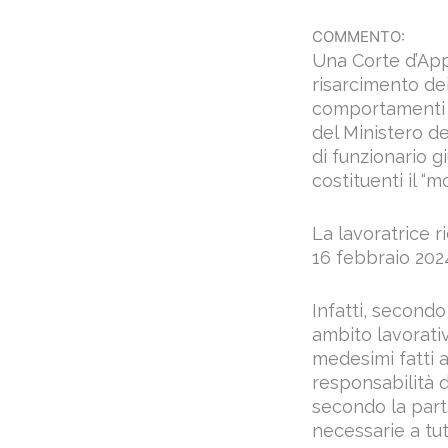
COMMENTO:
Una Corte d’App
risarcimento dei
comportamenti v
del Ministero de
di funzionario g
costituenti il “m
La lavoratrice r
16 febbraio 2024
Infatti, secondo
ambito lavorati
medesimi fatti a
responsabilità d
secondo la parti
necessarie a tut