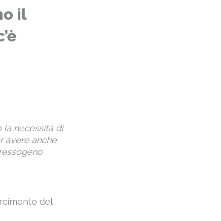
o il
c’è
 la necessità di
er avere anche
tressogeno
sarcimento del