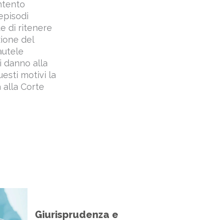
ntento
episodi
e di ritenere
zione del
autele
i danno alla
esti motivi la
 alla Corte
Giurisprudenza e