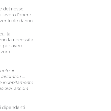
 e del nesso
i lavoro l’onere
eventuale danno.
ui la
eno la necessità
ro per avere
avoro
nte, il
avoratori …,
he indebitamente
 nociva, ancora
ei dipendenti