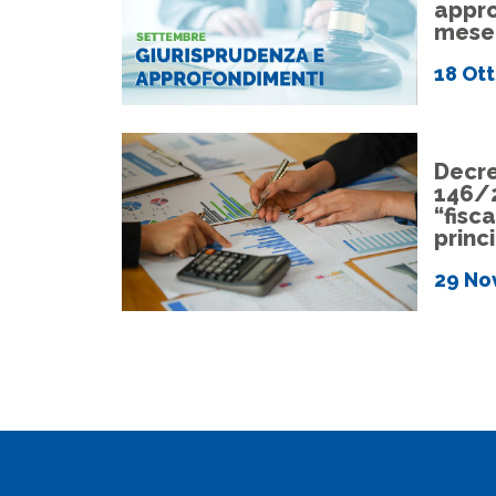
appro
mese
18 Ot
Decre
146/
“fisca
princi
29 No