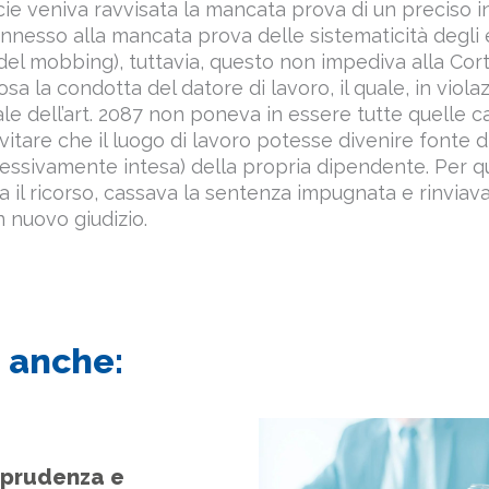
cie veniva ravvisata la mancata prova di un preciso i
nnesso alla mancata prova delle sistematicità degli 
 del mobbing), tuttavia, questo non impediva alla Cort
 la condotta del datore di lavoro, il quale, in viola
le dell’art. 2087 non poneva in essere tutte quelle c
itare che il luogo di lavoro potesse divenire fonte d
ssivamente intesa) della propria dipendente. Per qu
 il ricorso, cassava la sentenza impugnata e rinviava
 nuovo giudizio.
 anche:
sprudenza e