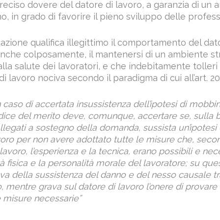
reciso dovere del datore di lavoro, a garanzia di un
o, in grado di favorire il pieno sviluppo delle profess
azione qualifica illegittimo il comportamento del dat
nche colposamente, il mantenersi di un ambiente s
lla salute dei lavoratori, e che indebitamente tolleri 
i lavoro nociva secondo il paradigma di cui all’art. 20
n caso di accertata insussistenza dell’ipotesi di mobbi
iudice del merito deve, comunque, accertare se, sulla 
llegati a sostegno della domanda, sussista un’ipotesi 
voro per non avere adottato tutte le misure che, seco
 lavoro, l’esperienza e la tecnica, erano possibili e nec
ità fisica e la personalità morale del lavoratore; su que
ova della sussistenza del danno e del nesso causale tr
o, mentre grava sul datore di lavoro l’onere di provare
e misure necessarie”