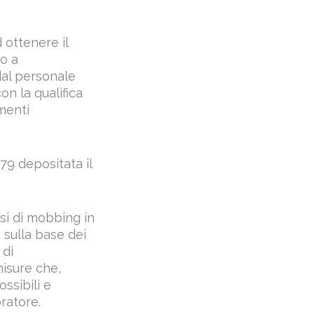
 ottenere il
to a
dal personale
on la qualifica
ementi
79 depositata il
esi di mobbing in
 sulla base dei
 di
misure che,
ssibili e
oratore.