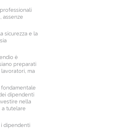
i, assenze
a sicurezza e la
sia
cendio è
siano preparati
lavoratori, ma
 è fondamentale
 dei dipendenti
vestire nella
 a tutelare
 i dipendenti
ci e motivati. La
ne e la