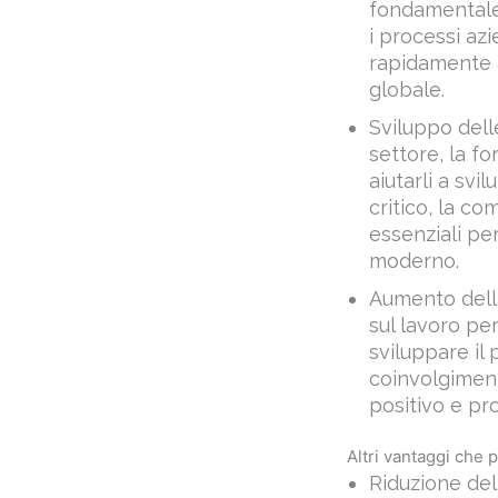
rapidamente a
globale.
Sviluppo dell
settore, la f
aiutarli a sv
critico, la c
essenziali pe
moderno.
Aumento della
sul lavoro pe
sviluppare il
coinvolgiment
positivo e pro
Altri vantaggi che 
Riduzione del
formazione su
crescita prof