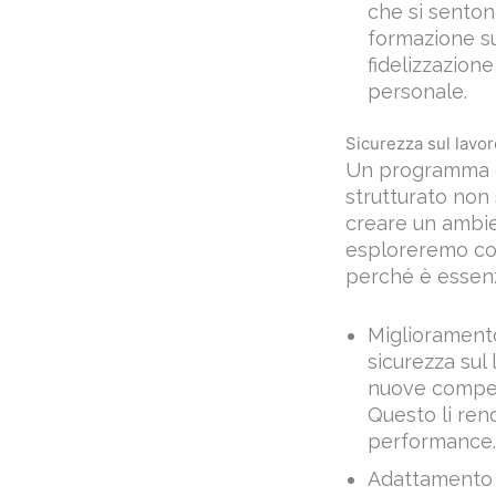
fidelizzazion
personale.
Sicurezza sul lavo
Un programma d
strutturato non
creare un ambien
esploreremo com
perché è essenzi
Miglioramento
sicurezza sul
nuove compete
Questo li rend
performance.
Adattamento a
fondamentale 
i processi az