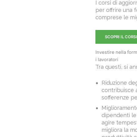
comprese le migl
SCOPRI IL CORS
Investire nella for
i lavoratori
Tra questi, si a
Riduzione deg
contribuisce 
sofferenze per
Miglioramento
dipendenti l
agire tempes
migliora la m
produttività e
Risparmio sui 