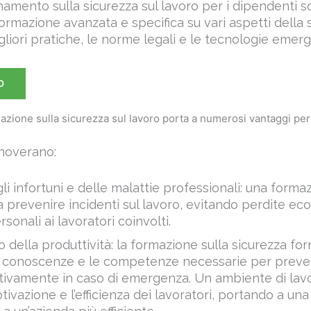
iori pratiche, le norme legali e le tecnologie emerg
O
mazione sulla sicurezza sul lavoro porta a numerosi vantaggi per
nnoverano:
li infortuni e delle malattie professionali: una form
a prevenire incidenti sul lavoro, evitando perdite e
sonali ai lavoratori coinvolti.
 della produttività: la formazione sulla sicurezza for
e conoscenze e le competenze necessarie per preven
tivamente in caso di emergenza. Un ambiente di lavo
otivazione e l’efficienza dei lavoratori, portando a u
 a un’azienda più efficiente.
costi: la prevenzione degli infortuni e delle malattie