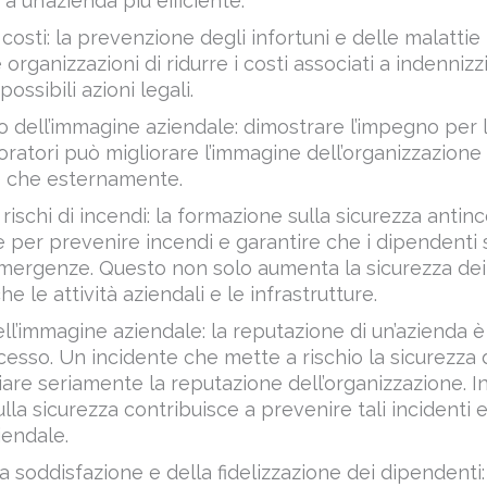
organizzazioni di ridurre i costi associati a indennizz
ossibili azioni legali.
 dell’immagine aziendale: dimostrare l’impegno per l
oratori può migliorare l’immagine dell’organizzazione 
 che esternamente.
rischi di incendi: la formazione sulla sicurezza antin
per prevenire incendi e garantire che i dipendenti 
emergenze. Questo non solo aumenta la sicurezza dei 
 le attività aziendali e le infrastrutture.
ll’immagine aziendale: la reputazione di un’azienda
ccesso. Un incidente che mette a rischio la sicurezza
re seriamente la reputazione dell’organizzazione. In
la sicurezza contribuisce a prevenire tali incidenti e
iendale.
 soddisfazione e della fidelizzazione dei dipendenti:
 al sicuro e protetti sul posto di lavoro sono più feli
lla sicurezza contribuisce a migliorare la soddisfazio