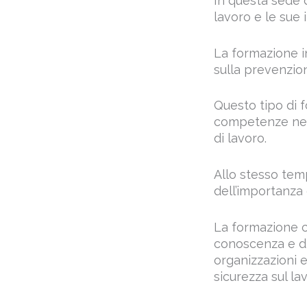
La formazione in
sulla prevenzion
Questo tipo di f
competenze neces
di lavoro.
Allo stesso tem
dell’importanza 
La formazione c
conoscenza e d
organizzazioni e
sicurezza sul la
I corsi di aggio
per offrire una 