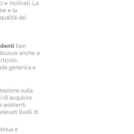
qualità del
ndenti
ben
ribuisce anche a
rticolo,
nda generica e
mazione sulla
 di acquisire
 esistenti.
levati livelli di
tinua è
ove tecnologie e
adattarsi