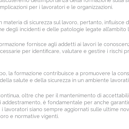
 materia di sicurezza sul lavoro, pertanto, influisce
e degli incidenti e delle patologie legate all’ambito 
ormazione fornisce agli addetti ai lavori le conoscen
sarie per identificare, valutare e gestire i rischi p
po, la formazione contribuisce a promuovere la co
della salute e della sicurezza in un ambiente lavorati
ontinua, oltre che per il mantenimento di accettabili
i addestramento, è fondamentale per anche garantir
 i lavoratori siano sempre aggiornati sulle ultime nov
voro e normative vigenti.
rnamento sulla sicurezza sul lavoro per i dipendenti 
formazione avanzata e specifica su vari aspetti della 