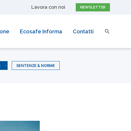
pri di più
Cerca
ione
Ecosafe Informa
Contatti
S
SENTENZE & NORME