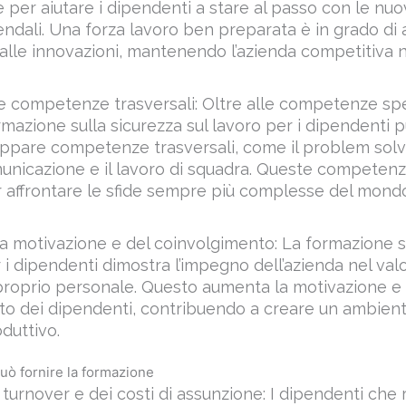
lle innovazioni, mantenendo l’azienda competitiva 
e competenze trasversali: Oltre alle competenze spe
ormazione sulla sicurezza sul lavoro per i dipendenti
iluppare competenze trasversali, come il problem solvi
omunicazione e il lavoro di squadra. Queste competen
r affrontare le sfide sempre più complesse del mond
 motivazione e del coinvolgimento: La formazione su
r i dipendenti dimostra l’impegno dell’azienda nel val
 proprio personale. Questo aumenta la motivazione e i
o dei dipendenti, contribuendo a creare un ambiente
duttivo.
può fornire la formazione
 turnover e dei costi di assunzione: I dipendenti che
lla sicurezza sul lavoro per i dipendenti adeguata e 
essionale sono più propensi a rimanere nell’azienda 