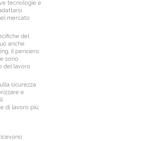
nel mercato
cifiche del
 può anche
ng, il pensiero
ze sono
o del lavoro
lla sicurezza
orizzare e
l
 di lavoro più
 ricevono
opportunità di
a lungo termine.