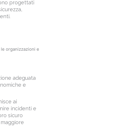
enti.
 le organizzazioni e
azione adeguata
conomiche e
nisce ai
ire incidenti e
ro sicuro
na maggiore
 professionali