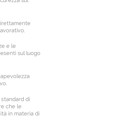
 direttamente
lavorativo.
ze e le
resenti sul luogo
nsapevolezza
vo.
 standard di
e che le
ità in materia di
sono progettati
sicurezza,