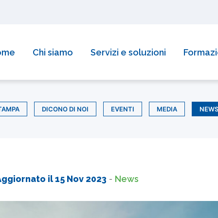
reditamento della Regione Piemonte per la formazione!
Sco
ome
Chi siamo
Servizi e soluzioni
Formaz
TAMPA
DICONO DI NOI
EVENTI
MEDIA
NEW
Aggiornato il
15 Nov 2023
-
News