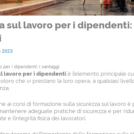
 sul lavoro per i dipendenti: 
i
o 2023
o per i dipendenti: i vantaggi
l lavoro per i dipendenti
è l’elemento principale cu
loro che vi prestano la loro opera, a qualsiasi livello,
nza.
e ai corsi di formazione sulla sicurezza sul lavoro è 
mantenere adeguate pratiche di sicurezza e per ridur
te e l’integrità fisica dei lavoratori.
discuteremo dell’importanza della formazione sulla si
mplicazioni per i lavoratori e le organizzazioni.