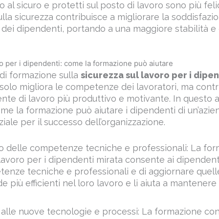
e dei dipendenti, portando a una maggiore stabilità e 
ro per i dipendenti: come la formazione può aiutare
i formazione sulla
sicurezza sul lavoro per i dipe
 solo migliora le competenze dei lavoratori, ma cont
te di lavoro più produttivo e motivante. In questo a
e la formazione può aiutare i dipendenti di un’azie
ale per il successo dell’organizzazione.
 delle competenze tecniche e professionali: La for
 lavoro per i dipendenti mirata consente ai dipendenti
nze tecniche e professionali e di aggiornare quelle
e più efficienti nel loro lavoro e li aiuta a mantenere e
lle nuove tecnologie e processi: La formazione con
per aiutare i dipendenti a stare al passo con le nu
iendali. Una forza lavoro ben preparata è in grado di 