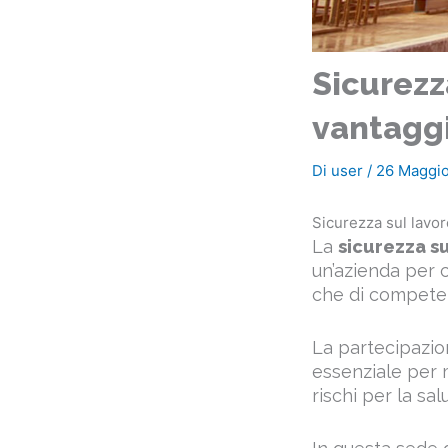
Sicurezza
vantagg
Di
user
/
26 Maggi
Sicurezza sul lavor
La
sicurezza su
un’azienda per co
che di compete
La partecipazion
essenziale per 
rischi per la salu
In questa sede 
lavoro e le sue i