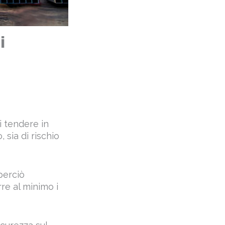
i
i tendere in
 sia di rischio
perciò
re al minimo i
curezza sul