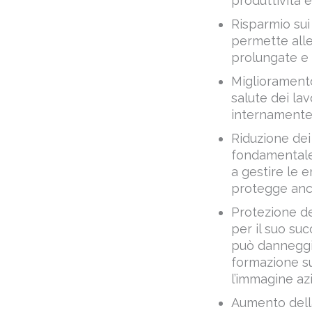
permette alle 
prolungate e p
Miglioramento
salute dei lav
internamente
Riduzione dei 
fondamentale 
a gestire le 
protegge anche
Protezione de
per il suo su
può danneggia
formazione sul
l’immagine az
Aumento della
che si sentono
formazione su