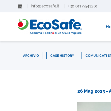
contenuto
Con soddisfazione comunichiamo il rinnovo dell’acc
H
ARCHIVIO
CASE HISTORY
COMUNICATI S
26 Mag 2023
- 