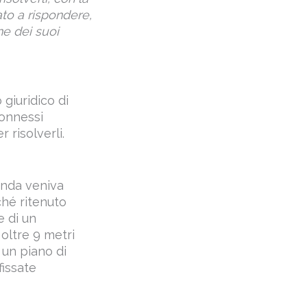
to a rispondere,
ne dei suoi
 giuridico di
connessi
 risolverli.
enda veniva
ché ritenuto
e di un
 oltre 9 metri
 un piano di
fissate