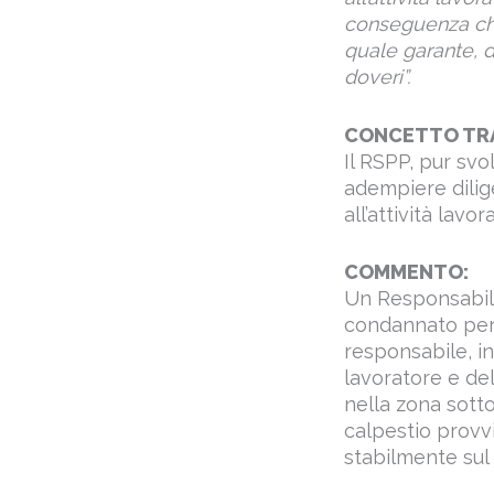
conseguenza che
quale garante, de
doveri”.
CONCETTO TR
Il RSPP, pur svo
adempiere dilige
all’attività lav
COMMENTO:
Un Responsabile
condannato per 
responsabile, in
lavoratore e del
nella zona sotto
calpestio provvi
stabilmente sul 