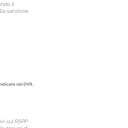
ndo il
lla sanzione
indicate nel DVR.
avi sul RSPP
le misure di
compito, che la