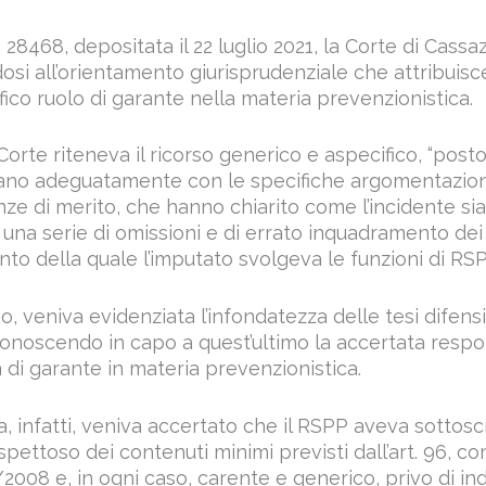
28468, depositata il 22 luglio 2021, la Corte di Cassaz
dosi all’orientamento giurisprudenziale che attribuisce
ico ruolo di garante nella materia prevenzionistica.
 Corte riteneva il ricorso generico e aspecifico, “pos
ano adeguatamente con le specifiche argomentazion
ze di merito, che hanno chiarito come l’incidente sia
una serie di omissioni e di errato inquadramento dei 
onto della quale l’imputato svolgeva le funzioni di RSP
o, veniva evidenziata l’infondatezza delle tesi difen
iconoscendo in capo a quest’ultimo la accertata respo
à di garante in materia prevenzionistica.
a, infatti, veniva accertato che il RSPP aveva sottosc
spettoso dei contenuti minimi previsti dall’art. 96, com
1/2008 e, in ogni caso, carente e generico, privo di ind