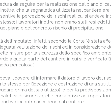
edura da seguire per la realizzazione del piano di cal
inoltre, che la segnaletica utilizzata nel cantiere era
ntiva la percezione dei rischi reali cui si andava i
tesso; i lavoratori inoltre non erano stati resi edott
quel piano e del concreto rischio di precipitazione.
à dell’imputato, infatti, secondo la Corte “è stata aff
deguata valutazione dei rischi ed in considerazione 
elle misure per la sicurezza dello specifico ambiente
rdo a quella parte del cantiere in cui si è verificato l’
modo pericolosa”.
va il dovere di informare il datore di lavoro del ris
n lo stesso per l’ideazione e costruzione di una strut
laudare prima del suo utilizzo), e per la predisposizion
aletica di sicurezza, che consentisse agli operatori 
 si andava incontro accedendo al cantiere.