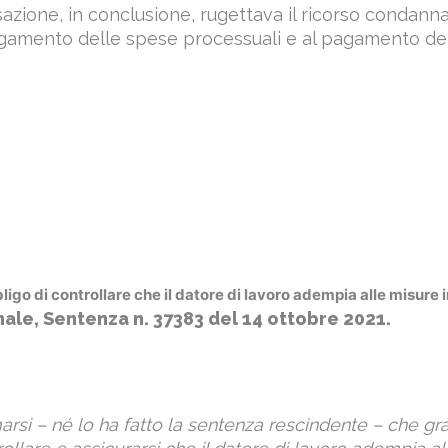
azione, in conclusione, rugettava il ricorso condanna
agamento delle spese processuali e al pagamento de
bligo di controllare che il datore di lavoro adempia alle misure 
ale, Sentenza n. 37383 del 14 ottobre 2021.
rsi – né lo ha fatto la sentenza rescindente – che gr
rollare e assicurarsi che il datore di lavoro adempia al
icate nel DVR e che l’omesso svolgimento di questo 