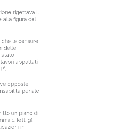
ione rigettava il
 alla figura del
to che le censure
i delle
 stato
lavori appaltati
P”.
sive opposte
nsabilità penale
ritto un piano di
ma 1, lett. g),
icazioni in