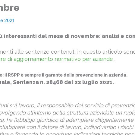
mbre
e 2021
ù interessanti del mese di novembre: analisi e c
mmenti alle sentenze contenuti in questo articolo son
re di aggiornamento normativo per aziende
.
ro: il RSPP è sempre il garante della prevenzione in azienda.
ale, Sentenza n. 28468 del 22 luglio 2021.
tuni sul lavoro, il responsabile del servizio di prevenz
svolgendo all’interno della struttura aziendale un ruo
, ha l’obbligo giuridico di adempiere diligentemente l
collaborare con il datore di lavoro, individuando i risch
rativa e fornendo le opportune indicazioni tecniche per r