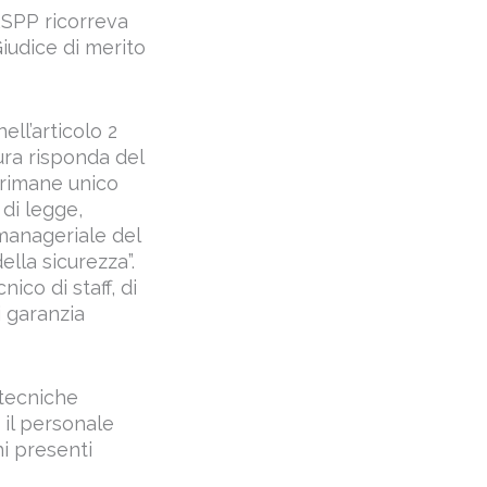
RSPP ricorreva
Giudice di merito
ll’articolo 2
ura risponda del
 rimane unico
di legge,
 manageriale del
lla sicurezza”.
ico di staff, di
i garanzia
 tecniche
 il personale
i presenti