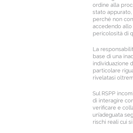
ordine alla proc
stato appurato, 
perché non conse
accedendo allo s
pericolosità di 
La responsabilit
base di una ina
individuazione d
particolare rigua
rivelatasi oltre
Sul RSPP incombe
di interagire co
verificare e col
un’adeguata segn
rischi reali cui