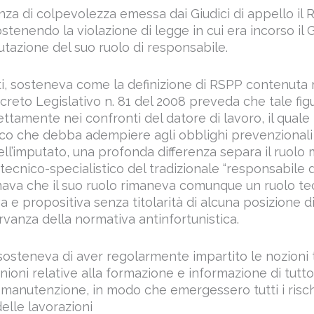
nza di colpevolezza emessa dai Giudici di appello il 
stenendo la violazione di legge in cui era incorso il 
utazione del suo ruolo di responsabile.
ti, sosteneva come la definizione di RSPP contenuta ne
ecreto Legislativo n. 81 del 2008 preveda che tale fig
ttamente nei confronti del datore di lavoro, il quale
ico che debba adempiere agli obblighi prevenzionali 
ell’imputato, una profonda differenza separa il ruolo
ecnico-specialistico del tradizionale “responsabile de
rmava che il suo ruolo rimaneva comunque un ruolo tecn
a e propositiva senza titolarità di alcuna posizione d
ervanza della normativa antinfortunistica.
P sosteneva di aver regolarmente impartito le nozioni
unioni relative alla formazione e informazione di tutto
a manutenzione, in modo che emergessero tutti i risch
delle lavorazioni