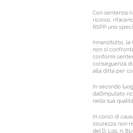
Con sentenza n. 
ricorso, rifacen
RSPP uno specif
Innanzitutto, la
non si confront
conformi senten
conseguenza di 
alla ditta per c
In secondo luog
dall’imputato r
nella sua qualit
In corso di caus
sicurezza non ri
del D. Lgs. n. 8