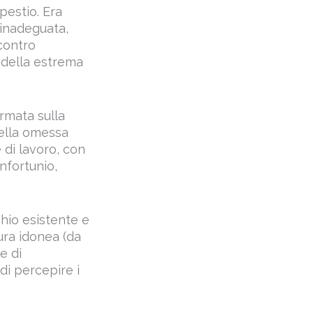
pestio. Era
 inadeguata,
ncontro
i della estrema
ermata sulla
della omessa
 di lavoro, con
infortunio,
chio esistente e
tura idonea (da
e di
di percepire i