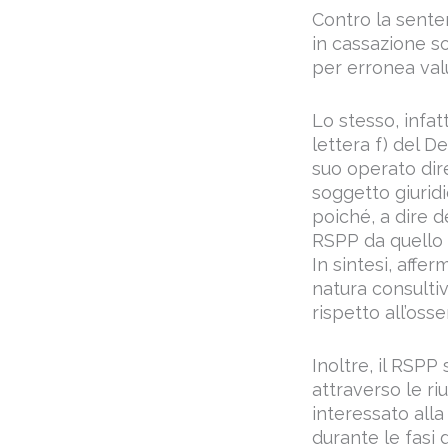
Contro la sente
in cassazione so
per erronea val
Lo stesso, infat
lettera f) del D
suo operato dire
soggetto giurid
poiché, a dire d
RSPP da quello t
In sintesi, affe
natura consultiv
rispetto all’oss
Inoltre, il RSP
attraverso le ri
interessato all
durante le fasi 