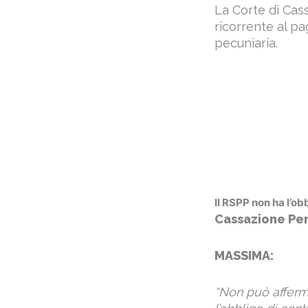
La Corte di Cass
ricorrente al p
pecuniaria.
Il RSPP non ha l’ob
Cassazione Pen
MASSIMA:
“Non può afferma
l’obbligo di cont
precauzione ind