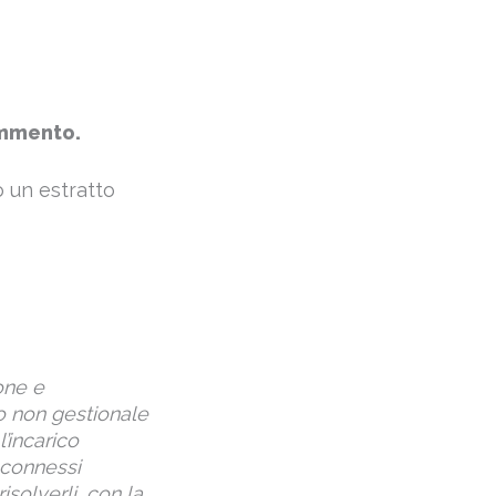
ommento.
o un estratto
ione e
lo non gestionale
’incarico
i connessi
isolverli, con la