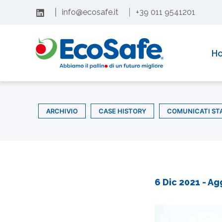
Vai
|
info@ecosafe.it
|
+39 011 9541201
al
contenuto
H
ARCHIVIO
CASE HISTORY
COMUNICATI ST
6 Dic 2021
- Ag