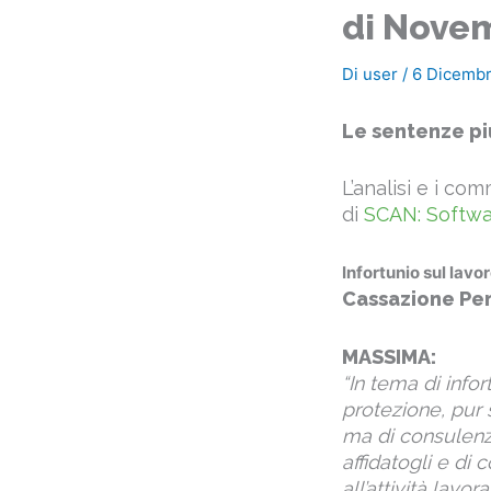
di Nove
Di
user
/
6 Dicembr
Le sentenze pi
L’analisi e i co
di
SCAN: Softwa
Infortunio sul lavo
Cassazione Pen
MASSIMA:
“In tema di infor
protezione, pur 
ma di consulenza
affidatogli e di 
all’attività lavo