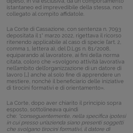
dipeso, in via esclusiva, da un comportamento
istantaneo ed imprevedibile della stessa, non
collegato al compito affidatole.
La Corte di Cassazione, con sentenza n. 7093
depositata il 1° marzo 2022, rigettava il ricorso
ritenendo applicabile al caso di specie l’art. 2,
comma 1, lettera a), del D.Lgs n. 81/2008,
equiparando al lavoratore, ai fini della norma
citata, coloro che «svolgono attività lavorativa
nell’ambito dell’organizzazione di un datore di
lavoro […] anche al solo fine di apprendere un
mestiere, nonché il beneficiario delle iniziative
di tirocini formativi e di orientamento».
La Corte, dopo aver chiarito il principio sopra
esposto, sottolineava quindi
che:
“conseguentemente, nella specifica ipotesi
in cui presso un’azienda siano presenti soggetti
che svolgano tirocini formativi, il datore di