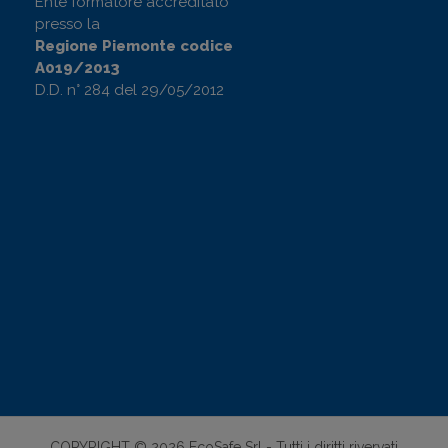
Ente formatore accreditato
presso la
Regione Piemonte codice
A019/2013
D.D. n° 284 del 29/05/2012
COPYRIGHT © 2026 EcoSafe Srl - Tutti i diritti rivervati