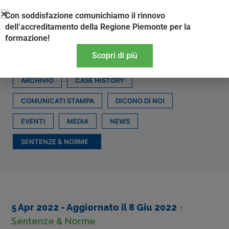
Vai
Con soddisfazione comunichiamo il rinnovo
al
dell’accreditamento della Regione Piemonte per la
contenuto
formazione!
Scopri di più
ARCHIVIO
CASE HISTORY
COMUNICATI STAMPA
DICONO DI NOI
EVENTI
MEDIA
NEWS
SENTENZE & NORME
5 Apr 2022
- Aggiornato il
8 Giu 2022
-
Sentenze & Norme