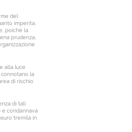
rme del
anto imperita,
, poiché la
piena prudenza,
organizzazione
e alla luce
e connotano la
area di rischio
nza di tali
rso e condannava
euro tremila in