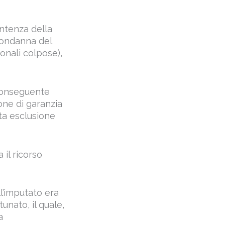
ntenza della
condanna del
sonali colpose),
 conseguente
ione di garanzia
uta esclusione
 il ricorso
ll’imputato era
tunato, il quale,
a