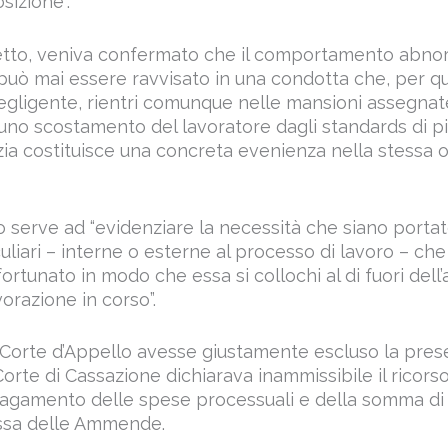
osizione”.
petto, veniva confermato che il comportamento abno
può mai essere ravvisato in una condotta che, per qu
gligente, rientri comunque nelle mansioni assegnate
i uno scostamento del lavoratore dagli standards di 
izia costituisce una concreta evenienza nella stessa 
 serve ad “evidenziare la necessità che siano portat
uliari – interne o esterne al processo di lavoro – ch
fortunato in modo che essa si collochi al di fuori dell’
vorazione in corso”.
 Corte d’Appello avesse giustamente escluso la prese
Corte di Cassazione dichiarava inammissibile il rico
l pagamento delle spese processuali e della somma di 
assa delle Ammende.