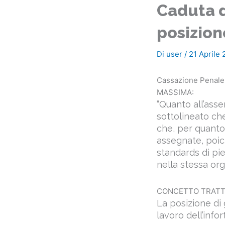
Caduta d
posizion
Di
user
/
21 Aprile
Cassazione Penale,
MASSIMA:
“Quanto all’ass
sottolineato ch
che, per quanto
assegnate, poic
standards di pi
nella stessa org
CONCETTO TRATT
La posizione di 
lavoro dell’inf