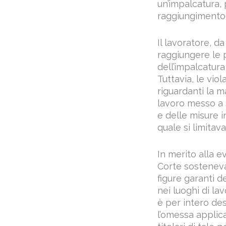
un’impalcatura, 
raggiungimento di
Il lavoratore, 
raggiungere le 
dell’impalcatura
Tuttavia, le vio
riguardanti la m
lavoro messo a 
e delle misure i
quale si limitav
In merito alla e
Corte sosteneva
figure garanti d
nei luoghi di lav
è per intero des
l’omessa applic