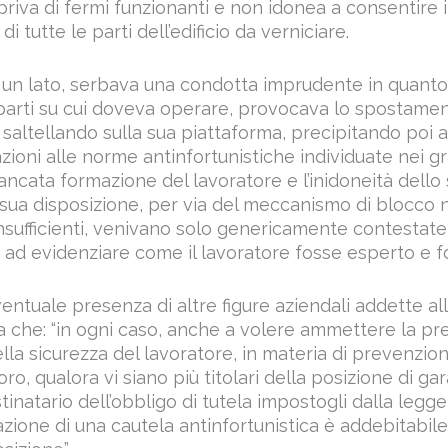
priva di fermi funzionanti e non idonea a consentire i
 tutte le parti dell’edificio da verniciare.
da un lato, serbava una condotta imprudente in quanto
parti su cui doveva operare, provocava lo spostame
 saltellando sulla sua piattaforma, precipitando poi a
lazioni alle norme antinfortunistiche individuate nei gr
ancata formazione del lavoratore e l’inidoneità dello
sua disposizione, per via del meccanismo di blocco 
nsufficienti, venivano solo genericamente contestate d
a ad evidenziare come il lavoratore fosse esperto e 
ventuale presenza di altre figure aziendali addette all
 che: “in ogni caso, anche a volere ammettere la pre
ella sicurezza del lavoratore, in materia di prevenzion
oro, qualora vi siano più titolari della posizione di ga
tinatario dell’obbligo di tutela impostogli dalla legge
azione di una cautela antinfortunistica è addebitabil