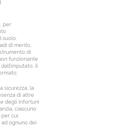
l
, per
nto
l suolo.
adi di merito,
 strumento di
non funzionante
all’imputato, il
formato.
a sicurezza, la
senza di altre
e degli infortuni
ranzia, ciascuno
 per cui
e ad ognuno dei