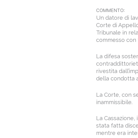
COMMENTO:
Un datore di la
Corte di Appell
Tribunale in rela
commesso con vi
La difesa soste
contraddittoriet
rivestita dall’i
della condotta 
La Corte, con se
inammissibile.
La Cassazione, i
stata fatta disce
mentre era inten