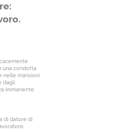
re:
voro.
ficacemente
in una condotta
e nelle mansioni
 dagli
enza immanente
a di datore di
avoratore.