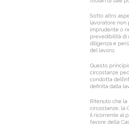
titolari di tale p
Sotto altro as
lavoratore non 
imprudente o ne
prevedibilità d
diligenza e per
del lavoro.
Questo principio
circostanze pec
condotta dell’in
definita dalla la
Ritenuto che la
circostanze, la 
il ricorrente a
favore della C