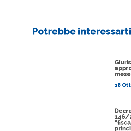
Potrebbe interessarti
Giuri
appro
mese
18 Ot
Decre
146/
“fisca
princi