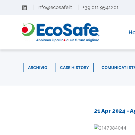
Vai
|
info@ecosafe.it
|
+39 011 9541201
al
contenuto
H
ARCHIVIO
CASE HISTORY
COMUNICATI ST
21 Apr 2024
- A