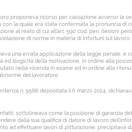
voro proponeva ricorso per cassazione avverso la se
o con la quale era stata confermata la pronuncia di 
zione al reato di cui all’art. 590 cod. pen. (lesioni per
olazione di norme in materia di infortuni sul lavoro.
neva una errata applicazione della legge penale, e
à ed illogicità della motivazione, in ordine alla posiz
mputato nella vicenda in esame ed in ordine alla riten
abnorme del lavoratore.
ntenza n. 9568 depositata il 6 marzo 2024, dichiarava
nfatti, sottolineava come la posizione di garanzia de
ndere dalla sua qualifica di datore di lavoro dell’infor
to ad effettuare lavori di pitturazione, precipitava d