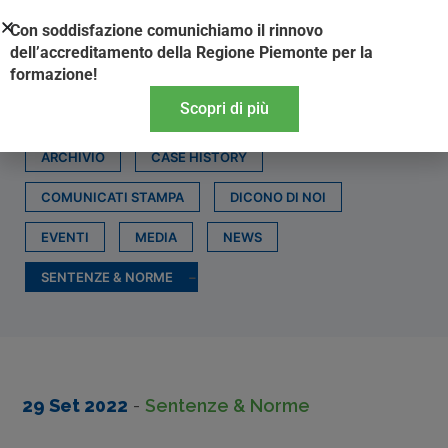
Vai
Con soddisfazione comunichiamo il rinnovo
al
dell’accreditamento della Regione Piemonte per la
contenuto
formazione!
Scopri di più
ARCHIVIO
CASE HISTORY
COMUNICATI STAMPA
DICONO DI NOI
EVENTI
MEDIA
NEWS
SENTENZE & NORME
29 Set 2022
-
Sentenze & Norme