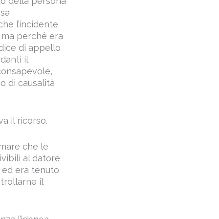
to della persona
ssa
he l’incidente
io ma perché era
udice di appello
anti il
 consapevole,
o di causalità
 il ricorso.
rmare che le
vibili al datore
ri ed era tenuto
rollarne il