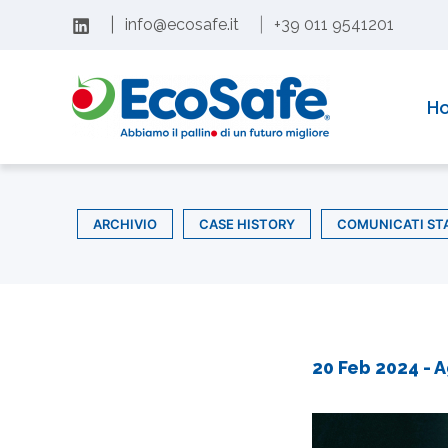
Vai
|
info@ecosafe.it
|
+39 011 9541201
al
Con soddisfazione comunichiamo il rinnovo dell’acc
contenuto
H
ARCHIVIO
CASE HISTORY
COMUNICATI ST
20 Feb 2024
- A