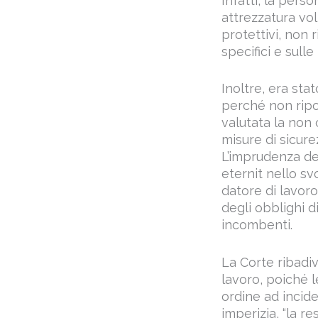
Infatti, la pers
attrezzatura vol
protettivi, non 
specifici e sull
Inoltre, era sta
perché non ripor
valutata la non 
misure di sicure
L’imprudenza del
eternit nello sv
datore di lavor
degli obblighi d
incombenti.
La Corte ribadiv
lavoro, poiché 
ordine ad incid
imperizia, “la r