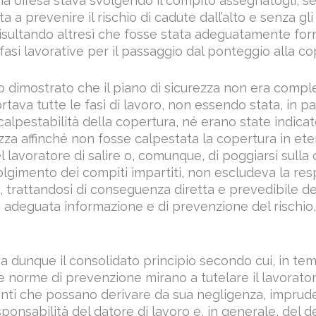
ona offesa stava svolgendo il compito assegnatogli, se
ta a prevenire il rischio di cadute dall’alto e senza gl
risultando altresì che fosse stata adeguatamente form
e fasi lavorative per il passaggio dal ponteggio alla co
to dimostrato che il piano di sicurezza non era comp
tava tutte le fasi di lavoro, non essendo stata, in pa
calpestabilità della copertura, né erano state indicat
zza affinché non fosse calpestata la copertura in eter
 lavoratore di salire o, comunque, di poggiarsi sulla 
olgimento dei compiti impartiti, non escludeva la res
o, trattandosi di conseguenza diretta e prevedibile d
i adeguata informazione e di prevenzione del rischio, 
a dunque il consolidato principio secondo cui, in tema
le norme di prevenzione mirano a tutelare il lavorato
enti che possano derivare da sua negligenza, imprud
esponsabilità del datore di lavoro e, in generale, del d