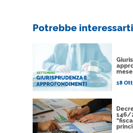
Potrebbe interessarti
Giuri
appro
mese
18 Ot
Decre
146/
“fisca
princi