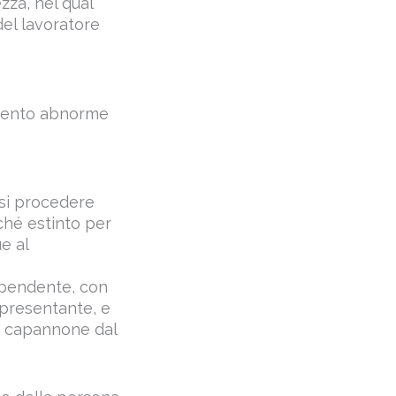
zza, nel qual
del lavoratore
amento abnorme
rsi procedere
rché estinto per
e al
ipendente, con
appresentante, e
un capannone dal