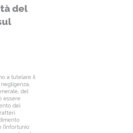
tà del
sul
o a tutelare il
 negligenza,
enerale, del
uò essere
ento del
ratteri
edimento
 l’infortunio