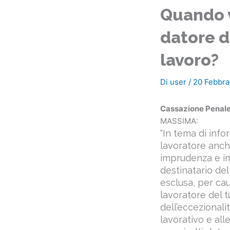
Quando v
datore di
lavoro?
Di
user
/
20 Febbra
Cassazione Penale,
MASSIMA:
“In tema di info
lavoratore anch
imprudenza e imp
destinatario de
esclusa, per ca
lavoratore del t
dell’eccezionali
lavorativo e all