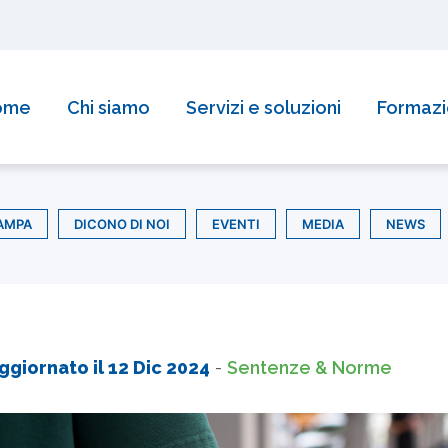
reditamento della Regione Piemonte per la formazione!
Sco
ome
Chi siamo
Servizi e soluzioni
Formaz
AMPA
DICONO DI NOI
EVENTI
MEDIA
NEWS
ggiornato il
12 Dic 2024
-
Sentenze & Norme