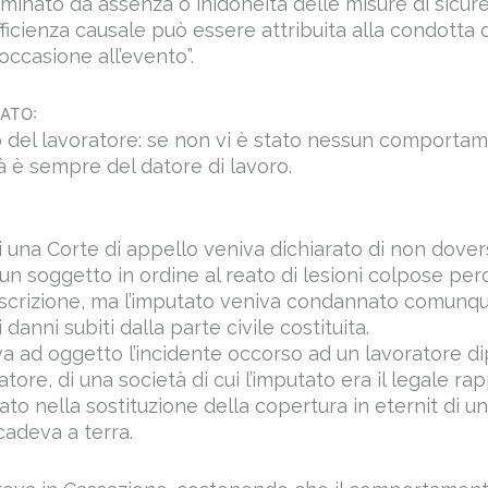
rminato da assenza o inidoneità delle misure di sicure
icienza causale può essere attribuita alla condotta 
ccasione all’evento”.
ATO:
o del lavoratore: se non vi è stato nessun comport
à è sempre del datore di lavoro.
 una Corte di appello veniva dichiarato di non dove
 un soggetto in ordine al reato di lesioni colpose pe
scrizione, ma l’imputato veniva condannato comunqu
danni subiti dalla parte civile costituita.
a ad oggetto l’incidente occorso ad un lavoratore d
tore, di una società di cui l’imputato era il legale r
to nella sostituzione della copertura in eternit di 
cadeva a terra.