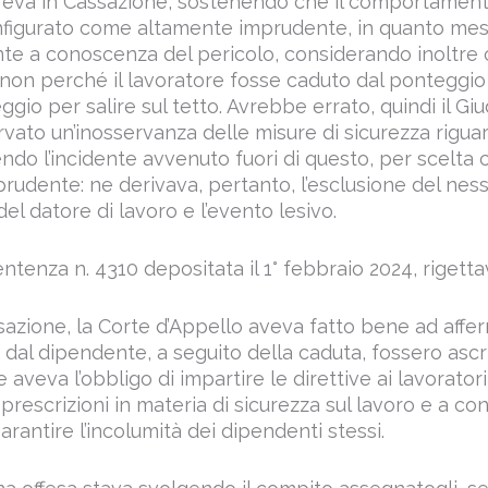
rreva in Cassazione, sostenendo che il comportamen
onfigurato come altamente imprudente, in quanto me
 a conoscenza del pericolo, considerando inoltre c
to non perché il lavoratore fosse caduto dal pontegg
ggio per salire sul tetto. Avrebbe errato, quindi il Gi
ato un’inosservanza delle misure di sicurezza riguard
ndo l’incidente avvenuto fuori di questo, per scelta
udente: ne derivava, pertanto, l’esclusione del ness
del datore di lavoro e l’evento lesivo.
ntenza n. 4310 depositata il 1° febbraio 2024, rigettava
azione, la Corte d’Appello aveva fatto bene ad affe
e dal dipendente, a seguito della caduta, fossero ascri
le aveva l’obbligo di impartire le direttive ai lavorato
prescrizioni in materia di sicurezza sul lavoro e a cont
arantire l’incolumità dei dipendenti stessi.