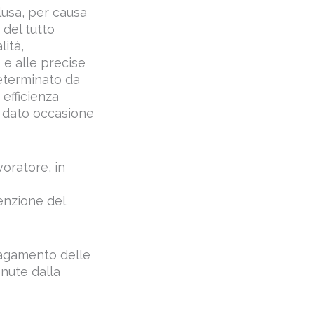
lusa, per causa
del tutto
lità,
 e alle precise
determinato da
 efficienza
a dato occasione
oratore, in
enzione del
 pagamento delle
enute dalla