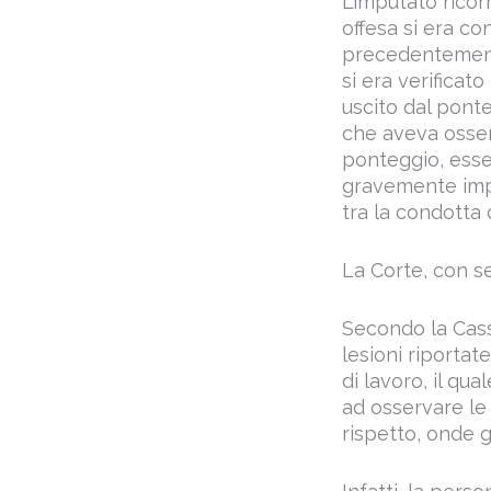
L’imputato rico
offesa si era c
precedentemente
si era verifica
uscito dal ponte
che aveva osserv
ponteggio, esse
gravemente impr
tra la condotta 
La Corte, con se
Secondo la Cass
lesioni riportat
di lavoro, il qua
ad osservare le 
rispetto, onde g