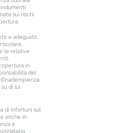
nza l’idonea
i indumenti
ata sui rischi
pertura.
leto e adeguato,
rticolare,
e le relative
nit.
copertura in
ponsabilità del
ell’inadempienza
su di lui
 di infortuni sul
re anche in
enza e
estinatario