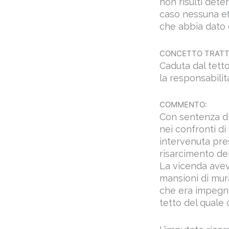
non risulti dete
caso nessuna eff
che abbia dato o
CONCETTO TRATT
Caduta dal tett
la responsabilit
COMMENTO:
Con sentenza di
nei confronti di
intervenuta pre
risarcimento dei 
La vicenda avev
mansioni di mura
che era impegna
tetto del quale 