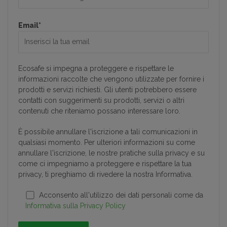
pubbliche;
Facile disponibilità di accesso in quanto
Email*
essendo su una piattaforma web è
consultabile in qualunque momento, in
qualunque parte del mondo e
su
Ecosafe si impegna a proteggere e rispettare le
qualunque dispositivo
(pc, tablet o
informazioni raccolte che vengono utilizzate per fornire i
telefono cellulare).
prodotti e servizi richiesti. Gli utenti potrebbero essere
contatti con suggerimenti su prodotti, servizi o altri
contenuti che riteniamo possano interessare loro.
È possibile annullare l'iscrizione a tali comunicazioni in
qualsiasi momento. Per ulteriori informazioni su come
annullare l'iscrizione, le nostre pratiche sulla privacy e su
come ci impegniamo a proteggere e rispettare la tua
privacy, ti preghiamo di rivedere la nostra Informativa.
Acconsento all'utilizzo dei dati personali come da
Informativa sulla Privacy Policy