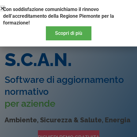
Vai
Con soddisfazione comunichiamo il rinnovo
al
dell’accreditamento della Regione Piemonte per la
contenuto
formazione!
Scopri di più
S.C.A.N.
Software di aggiornamento
normativo
per aziende
Ambiente, Sicurezza & Salute, Energia