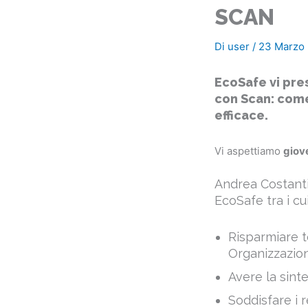
SCAN
Di
user
/
23 Marzo
EcoSafe vi pre
con Scan: come
efficace.
Vi aspettiamo
giove
Andrea Costanti
EcoSafe tra i c
Risparmiare t
Organizzazio
Avere la sint
Soddisfare i 