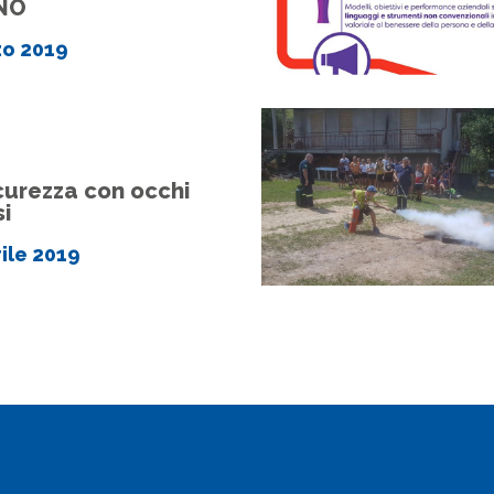
NO
zo 2019
curezza con occhi
si
ile 2019