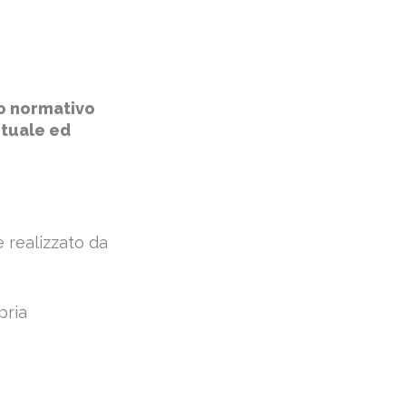
o normativo
ntuale ed
 realizzato da
pria