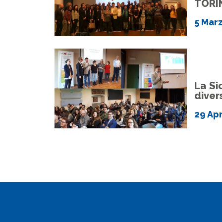
TORI
5 Mar
La Si
diver
29 Apr