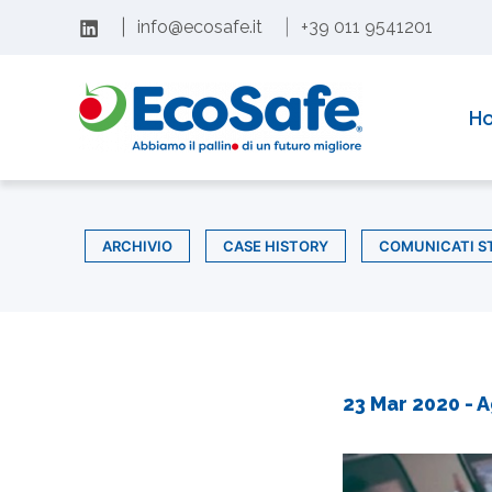
Vai
|
info@ecosafe.it
|
+39 011 9541201
al
contenuto
H
ARCHIVIO
CASE HISTORY
COMUNICATI S
23 Mar 2020
- A