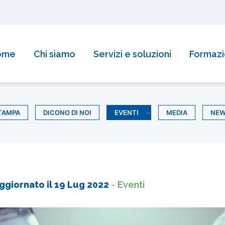
ome
Chi siamo
Servizi e soluzioni
Formaz
TAMPA
DICONO DI NOI
EVENTI
MEDIA
NE
ggiornato il
19 Lug 2022
-
Eventi