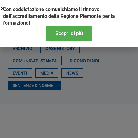
Vai
Con soddisfazione comunichiamo il rinnovo
al
dell’accreditamento della Regione Piemonte per la
contenuto
formazione!
Scopri di più
ARCHIVIO
CASE HISTORY
COMUNICATI STAMPA
DICONO DI NOI
EVENTI
MEDIA
NEWS
SENTENZE & NORME